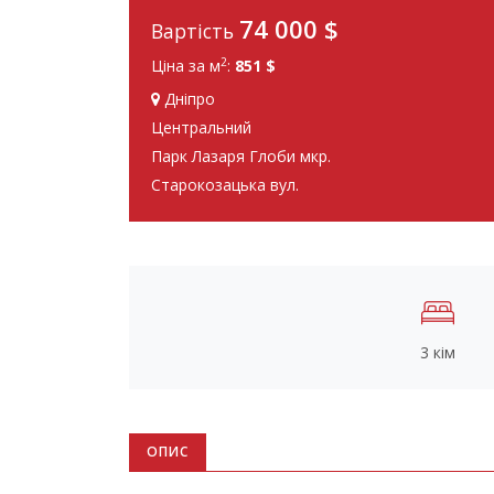
74 000
$
Вартість
2
Ціна за м
:
851 $
Дніпро
Центральний
Парк Лазаря Глоби мкр.
Старокозацька вул.
3 кім
ОПИС