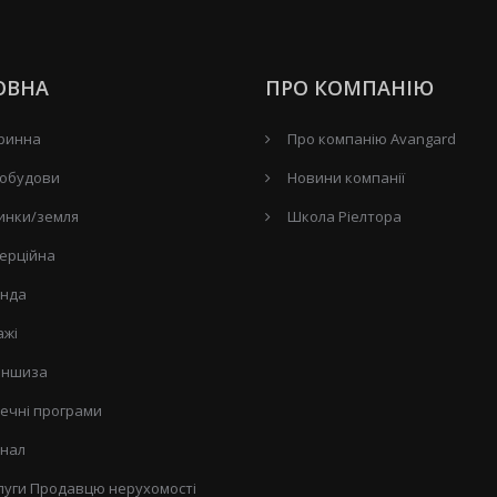
ОВНА
ПРО КОМПАНІЮ
ринна
Про компанію Avangard
обудови
Новини компанії
инки/земля
Школа Ріелтора
ерційна
нда
ажі
ншиза
течні програми
нал
луги Продавцю нерухомості