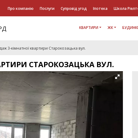
Про компанію
Послуги
Супровід угод
Іпотека
Школа Ріелт
КВАРТИРИ
ЖК
БУДИНК
аж 3-кімнатної квартири Старокозацька вул.
АРТИРИ СТАРОКОЗАЦЬКА ВУЛ.