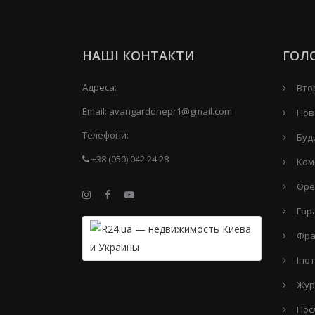
НАШІ КОНТАКТИ
ГОЛ
Адреса:
Вто
Email:
avangarddnepr1@gmail.com
Нов
Телефони:
Буд
+38 (050) 042 24 28
Ком
Оре
Гар
Фра
Іпо
Жур
Пос