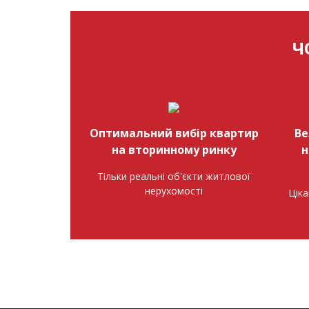
Ч
Оптимальний вибір квартир
Ве
на вторинному ринку
н
Тільки реальні об'єкти житлової
нерухомості
Ціка