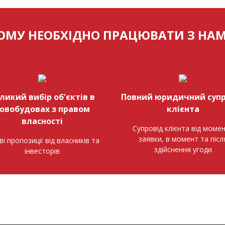
ОМУ НЕОБХІДНО ПРАЦЮВАТИ З НА
ликий вибір об'єктів в
Повний юридичний супр
овобудовах з правом
клієнта
власності
Супровід клієнта від моме
заявки, в момент та післ
ві пропозиції від власників та
здійснення угоди
інвесторів