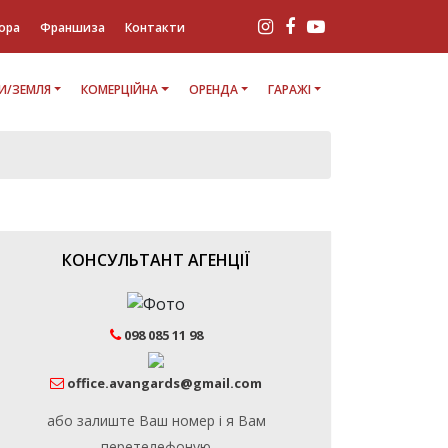
ора
Франшиза
Контакти
И/ЗЕМЛЯ
КОМЕРЦІЙНА
ОРЕНДА
ГАРАЖІ
КОНСУЛЬТАНТ АГЕНЦІЇ
098 085 11 98
office.avangards@gmail.com
або залиште Ваш номер і я Вам
перетелефоную