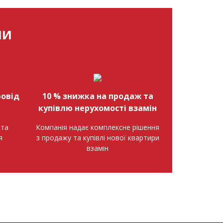
МИ
овід
10 % знижка на продаж та
купівлю нерухомості взамін
нта
Компанія надає комплексне рішення
я
з продажу та купівлі нової квартири
взамін