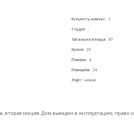
Кількість кімнат:
3
Студія:
-
Загальна площа:
87
Кухня:
20
Поверх:
4
Поверхів:
24
Ліфт:
немає
таж, вторая секция. Дом выведен в эксплуатацию, право