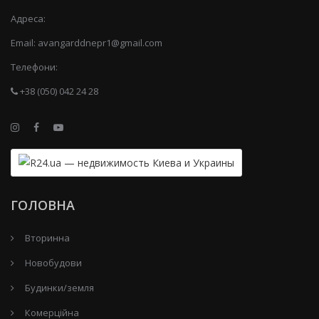
Адреса:
Email:
avangarddnepr1@gmail.com
Телефони:
+38 (050) 042 24 28
ГОЛОВНА
Вторинна
Новобудови
Будинки/земля
Комерційна