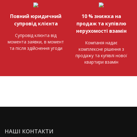
Повний юридичний
10 % знижка на
супровід клієнта
продаж та купівлю
нерухомості взамін
Супровід клієнта від
момента заявки, в момент
Компанія надає
та після здійснення угоди
комплексне рішення з
продажу та купівлі нової
квартири взамін
НАШІ КОНТАКТИ