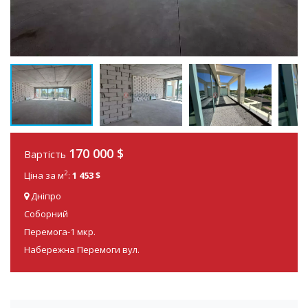
170 000
$
Вартість
2
Ціна за м
:
1 453 $
Дніпро
Соборний
Перемога-1 мкр.
Набережна Перемоги вул.