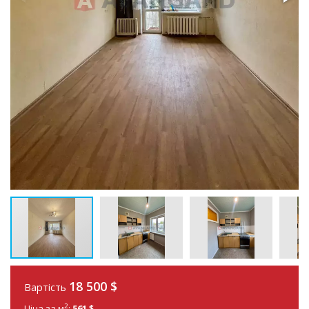
18 500
$
Вартість
2
Ціна за м
:
561 $