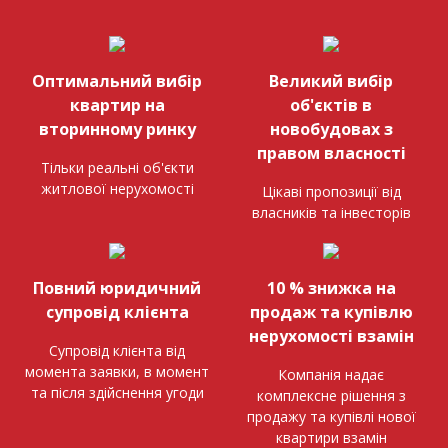
Оптимальний вибір
Великий вибір
квартир на
об'єктів в
вторинному ринку
новобудовах з
правом власності
Тільки реальні об'єкти
житлової нерухомості
Цікаві пропозиції від
власників та інвесторів
Повний юридичний
10 % знижка на
супровід клієнта
продаж та купівлю
нерухомості взамін
Супровід клієнта від
момента заявки, в момент
Компанія надає
та після здійснення угоди
комплексне рішення з
продажу та купівлі нової
квартири взамін