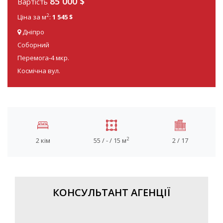
85 000
$
Вартість
2
Ціна за м
:
1 545 $
Дніпро
Соборний
Перемога-4 мкр.
Космічна вул.
2
2 кім
55 / - / 15 м
2 / 17
КОНСУЛЬТАНТ АГЕНЦІЇ