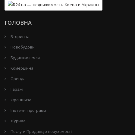
ГОЛОВНА
Вторинна
Новобудови
Будинки/земля
Комерційна
Оренда
Гаражі
Франшиза
Іпотечні програми
Журнал
Послуги Продавцю нерухомості