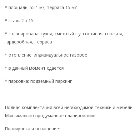
* площадь: 55.1 м?, терраса 15 м?
* этаж: 2 з 15
* спланирована: кухня, смежный с.у, гостиная, спальня,
гардеробная, терраса
* отопление: индивидуальное газовое
* в данный момент сдается
* парковка: подземный паркинг
Полная комплектация всей необходимой техники и мебели.
Максимально продуманное планирование.
Планировка и оснащение: