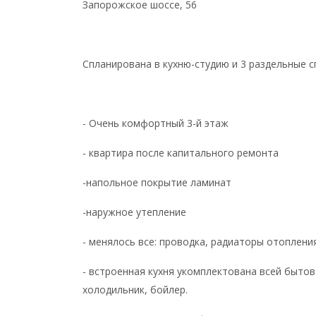
Запорожское шоссе, 56
Спланирована в кухню-студию и 3 раздельные с
- Очень комфортный 3-й этаж
- квартира после капитального ремонта
-напольное покрытие ламинат
-наружное утепление
- менялось все: проводка, радиаторы отоплени
- встроенная кухня укомплектована всей бытов
холодильник, бойлер.