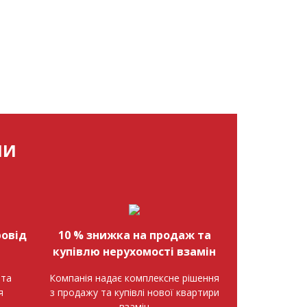
МИ
овід
10 % знижка на продаж та
купівлю нерухомості взамін
нта
Компанія надає комплексне рішення
я
з продажу та купівлі нової квартири
взамін