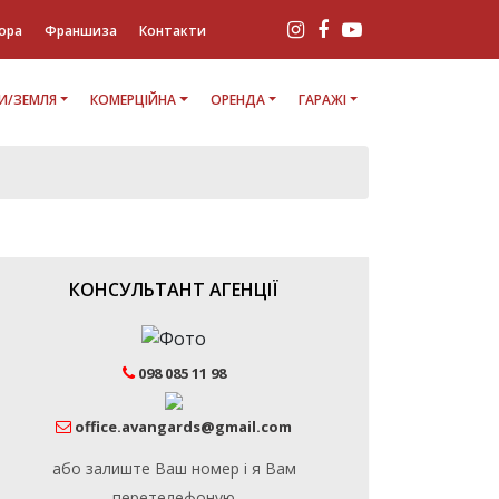
ора
Франшиза
Контакти
И/ЗЕМЛЯ
КОМЕРЦІЙНА
ОРЕНДА
ГАРАЖІ
КОНСУЛЬТАНТ АГЕНЦІЇ
098 085 11 98
office.avangards@gmail.com
або залиште Ваш номер і я Вам
перетелефоную