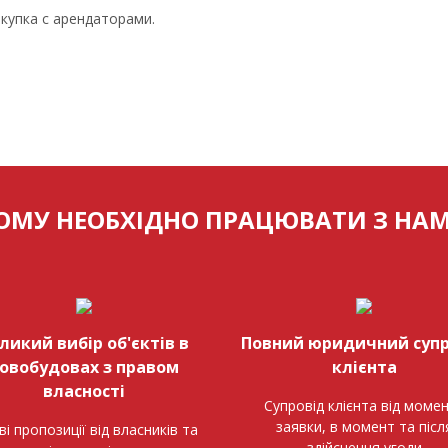
купка с арендаторами.
ОМУ НЕОБХІДНО ПРАЦЮВАТИ З НА
ликий вибір об'єктів в
Повний юридичний супр
овобудовах з правом
клієнта
власності
Супровід клієнта від моме
заявки, в момент та післ
ві пропозиції від власників та
здійснення угоди