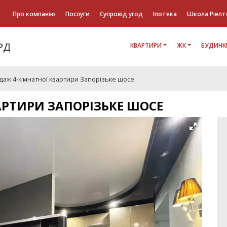
Про компанію
Послуги
Супровід угод
Іпотека
Школа Ріелт
КВАРТИРИ
ЖК
БУДИНК
даж 4-кімнатної квартири Запорізьке шосе
АРТИРИ ЗАПОРІЗЬКЕ ШОСЕ