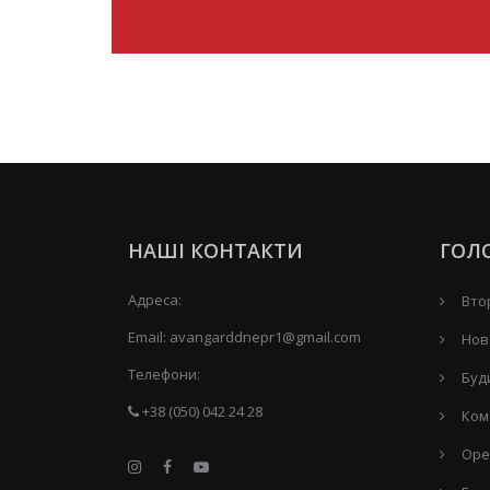
НАШІ КОНТАКТИ
ГОЛ
Адреса:
Вто
Email:
avangarddnepr1@gmail.com
Нов
Телефони:
Буд
+38 (050) 042 24 28
Ком
Оре