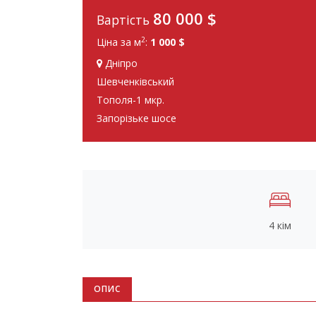
80 000
$
Вартість
2
Ціна за м
:
1 000 $
Дніпро
Шевченківський
Тополя-1 мкр.
Запорізьке шосе
4 кім
ОПИС