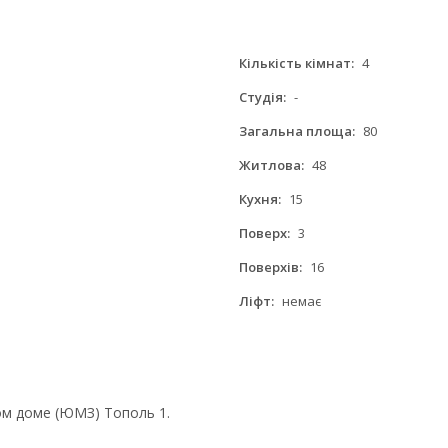
Кількість кімнат:
4
Студія:
-
Загальна площа:
80
Житлова:
48
Кухня:
15
Поверх:
3
Поверхів:
16
Ліфт:
немає
ом доме (ЮМЗ) Тополь 1.