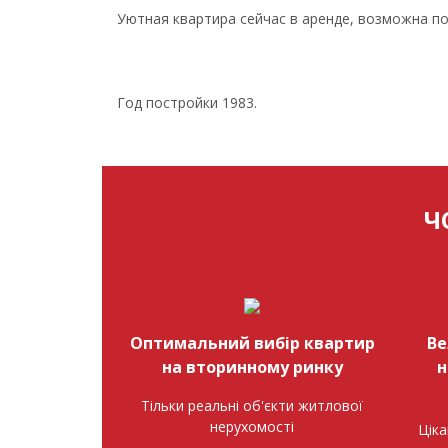
Уютная квартира сейчас в аренде, возможна по
Год постройки 1983.
Ч
Оптимальний вибір квартир
Ве
на вторинному ринку
н
Тільки реальні об'єкти житлової
нерухомості
Ціка