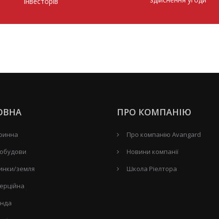
інвесторів
ОВНА
ПРО КОМПАНІЮ
ринна
Про компанію Avangard
обудови
Новини компанії
инки/земля
Школа Ріелтора
ерційна
нда