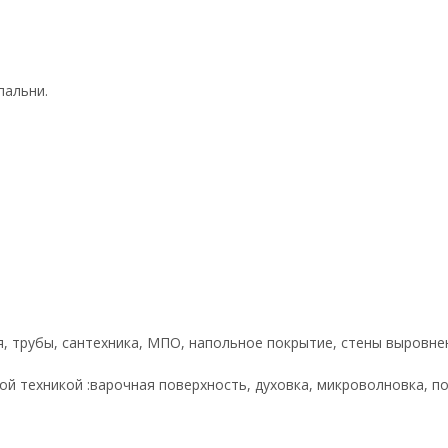
пальни.
я, трубы, сантехника, МПО, напольное покрытие, стены выровне
ой техникой :варочная поверхность, духовка, микроволновка, 