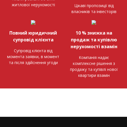
житлової нерухомості
Цікаві пропозиції від
власників та інвесторів
Повний юридичний
10 % знижка на
супровід клієнта
продаж та купівлю
нерухомості взамін
Супровід клієнта від
момента заявки, в момент
Компанія надає
та після здійснення угоди
комплексне рішення з
продажу та купівлі нової
квартири взамін