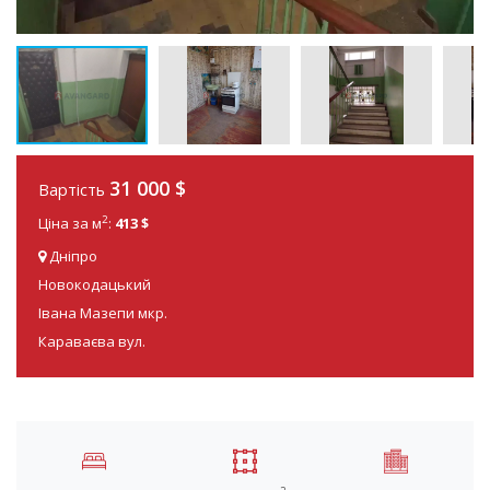
31 000
$
Вартість
2
Ціна за м
:
413 $
Дніпро
Новокодацький
Івана Мазепи мкр.
Караваєва вул.