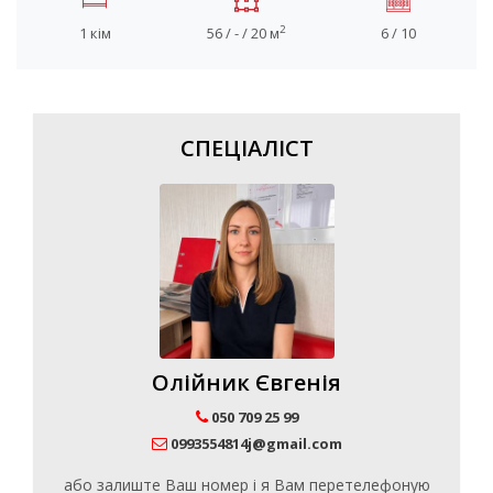
2
1 кім
56 / - / 20 м
6 / 10
СПЕЦІАЛІСТ
Олійник Євгенія
050 709 25 99
0993554814j@gmail.com
або залиште Ваш номер і я Вам перетелефоную