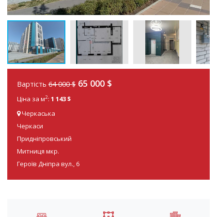
65 000 $
Вартість
64 000 $
2
Ціна за м
:
1 143 $
Черкаська
Черкаси
Придніпровський
Митниця мкр.
Героїв Дніпра вул., 6