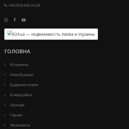
+38 (050) 042 24 28
ГОЛОВНА
Вторинна
Новобудови
Будинки/земля
Комерційна
Оренда
Гаражі
Франшиза