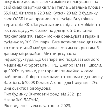
несучі, що дозволяє легко змінити планування на
свій смак! Квартира світла і тепла. Загальна площа -
55,6 м2. Житлова: 22,3 м2. Кухня - 20 м2. В будинку
своє ОСББ і вже проживають сусіди. Внутрішня
територія ЖК «Лагуна» закрита від автомобілів та
гостей, що дуже безпечно для дітей. Є вільний
паркінг біля ЖК, також можна орендувати гараж в
сусідньому ЖК 'Сіті парк'. Вже встановлено дитячий
та спортивний майданчики з мяким покриттям. В
даному мікрорайоні Митниця сучасна
інфраструктура, що безперечно подобається його
мешканцям: 'Sport Life', ТРЦ 'Дніпро Плаза', школи,
дu002Fс, зупинки, ресторани і звичайно ж сама
набережна Дніпра з пляжами та зонами відпочинку.
Вартість: 64000$ Комісія Агенції для Покупця - 2%.
Вид обєкта: Новобудова;
Тип будинку: Житловий фонд від 2021 р.;
Назва ЖК: ЛАГУНА;
Рік введення в експлуатацію: 2 023;