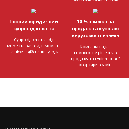
Повний юридичний
10 % знижка на
супровід клієнта
продаж та купівлю
нерухомості взамін
Супровід клієнта від
момента заявки, в момент
Компанія надає
та після здійснення угоди
комплексне рішення з
продажу та купівлі нової
квартири взамін