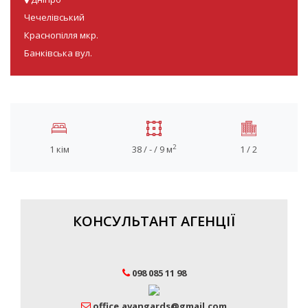
Чечелівський
Краснопілля мкр.
Банківська вул.
2
1 кім
38 / - / 9 м
1 / 2
КОНСУЛЬТАНТ АГЕНЦІЇ
098 085 11 98
office.avangards@gmail.com