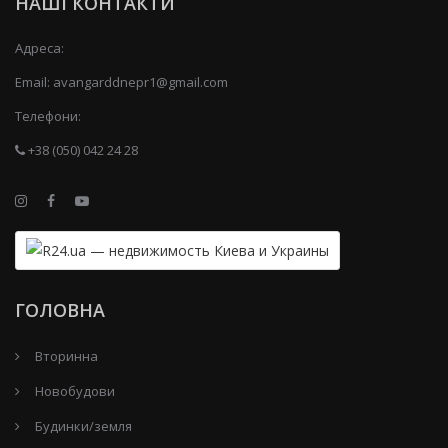
НАШІ КОНТАКТИ
Адреса:
Email:
avangarddnepr1@gmail.com
Телефони:
+38 (050) 042 24 28
ГОЛОВНА
Вторинна
Новобудови
Будинки/земля