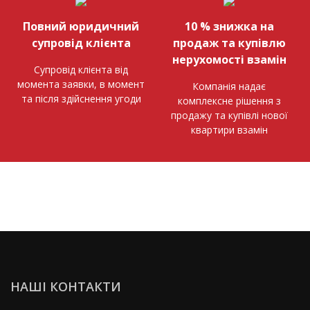
Повний юридичний
10 % знижка на
супровід клієнта
продаж та купівлю
нерухомості взамін
Супровід клієнта від
момента заявки, в момент
Компанія надає
та після здійснення угоди
комплексне рішення з
продажу та купівлі нової
квартири взамін
НАШІ КОНТАКТИ