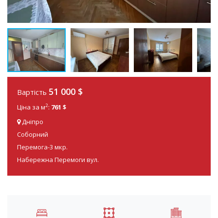
51 000
$
Вартість
2
Ціна за м
:
761 $
Дніпро
Соборний
Перемога-3 мкр.
Набережна Перемоги вул.