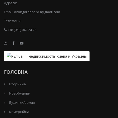
Адреса:
Email:
avangarddnepr1@gmail.com
Телефони:
+38 (050) 042 24 28
ГОЛОВНА
Вторинна
Новобудови
Будинки/земля
Комерційна