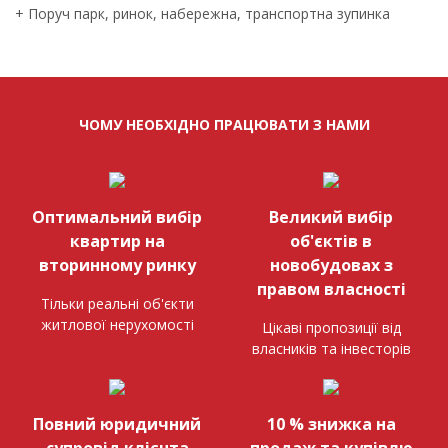
+ Поруч парк, ринок, набережна, транспортна зупинка
ЧОМУ НЕОБХІДНО ПРАЦЮВАТИ З НАМИ
Оптимальний вибір
Великий вибір
квартир на
об'єктів в
вторинному ринку
новобудовах з
правом власності
Тільки реальні об'єкти
житлової нерухомості
Цікаві пропозиції від
власників та інвесторів
Повний юридичний
10 % знижка на
супровід клієнта
продаж та купівлю