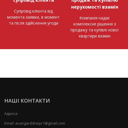
нерухомості взамін
Супровід клієнта від
момента заявки, в момент
Компанія надає
та після здійснення угоди
комплексне рішення з
продажу та купівлі нової
квартири взамін
НАШІ КОНТАКТИ
Адреса:
Email:
avangarddnepr1@gmail.com