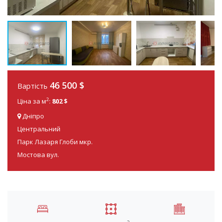
46 500
$
Вартість
2
Ціна за м
:
802 $
Дніпро
Центральний
Парк Лазаря Глоби мкр.
Мостова вул.