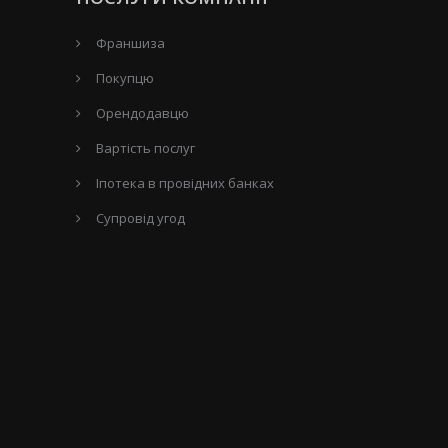
Франшиза
Покупцю
Орендодавцю
Вартість послуг
Іпотека в провідних банках
Супровід угод