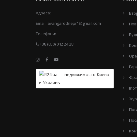
Адреса:
Вто
Email:
avangarddnepr1@gmail.com
Нов
Телефони:
Буд
+38 (050) 042 24 28
Ком
Оре
Гар
Фра
Іпо
Жур
Пос
Пос
Кон