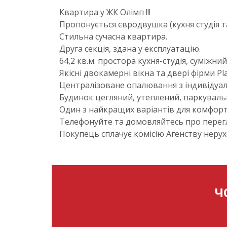
Квартира у ЖК Олімп !!!
Пропонується євродвушка (кухня студія та
Стильна сучасна квартира.
Друга секція, здана у експлуатацію.
64,2 кв.м. простора кухня-студія, суміжний
Якісні двокамерні вікна та двері фірми Pl
Централізоване опалювання з індивідуал
Будинок цегляний, утеплений, паркувальн
Один з найкращих варіантів для комфорт
Телефонуйте та домовляйтесь про перег
Покупець сплачує комісію Агенству нерух
Ч