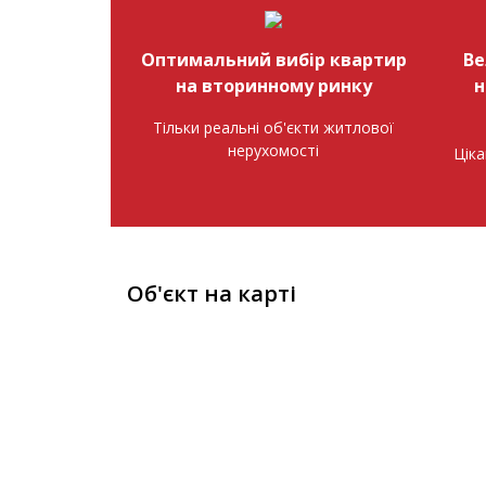
Оптимальний вибір квартир
Ве
на вторинному ринку
н
Тільки реальні об'єкти житлової
нерухомості
Ціка
Об'єкт на карті