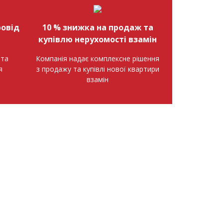
овід
10 % знижка на продаж та
купівлю нерухомості взамін
нта
Компанія надає комплексне рішення
я
з продажу та купівлі нової квартири
взамін