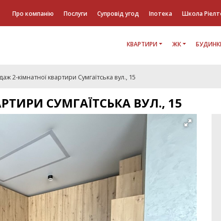
Про компанію
Послуги
Супровід угод
Іпотека
Школа Ріелт
КВАРТИРИ
ЖК
БУДИНК
аж 2-кімнатної квартири Сумгаїтська вул., 15
РТИРИ СУМГАЇТСЬКА ВУЛ., 15