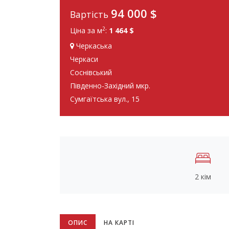
94 000
$
Вартість
2
Ціна за м
:
1 464 $
Черкаська
Черкаси
Соснівський
Південно-Західний мкр.
Сумгаїтська вул., 15
2 кім
ОПИС
НА КАРТІ