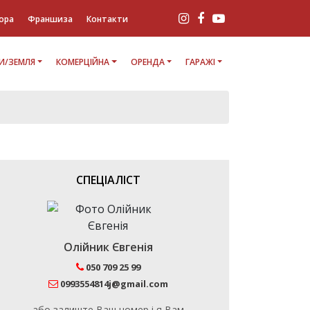
ора
Франшиза
Контакти
И/ЗЕМЛЯ
КОМЕРЦІЙНА
ОРЕНДА
ГАРАЖІ
СПЕЦІАЛІСТ
Олійник Євгенія
050 709 25 99
0993554814j@gmail.com
або залиште Ваш номер і я Вам