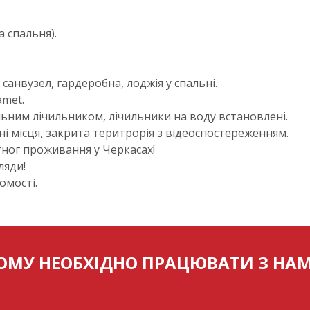
 спальня).
 санвузел, гардеробна, лоджія у спальні.
amet.
ьним лічильником, лічильники на воду встановлені.
і місця, закрита теритрорія з відеоспостереженням.
ног проживання у Черкасах!
ляди!
омості.
ОМУ НЕОБХІДНО ПРАЦЮВАТИ З НА