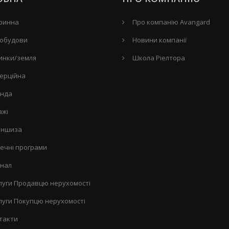
ринна
Про компанію Avangard
обудови
Новини компанії
инки/земля
Школа Ріелтора
ерційна
нда
ажі
ншиза
течні програми
нал
луги Продавцю нерухомості
луги Покупцю нерухомості
такти