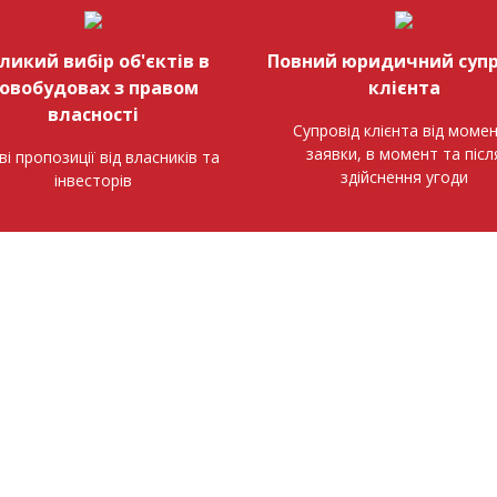
ликий вибір об'єктів в
Повний юридичний супр
овобудовах з правом
клієнта
власності
Супровід клієнта від моме
заявки, в момент та післ
ві пропозиції від власників та
здійснення угоди
інвесторів