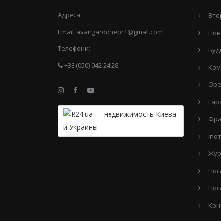
Адреса:
Вто
Email:
avangarddnepr1@gmail.com
Нов
Телефони:
Буд
+38 (050) 042 24 28
Ком
Оре
Гар
Фра
Іпо
Жур
Пос
Пос
Кон