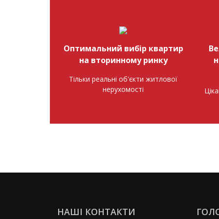
Оптимальний вибір квартир
Ве
на вторинному ринку
н
Тільки реальні об'єкти житлової
нерухомості
Ціка
НАШІ КОНТАКТИ
ГОЛ