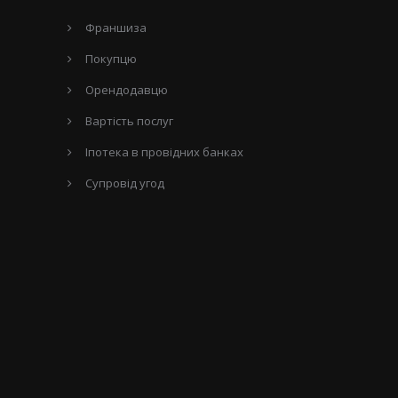
Франшиза
Покупцю
Орендодавцю
Вартість послуг
Іпотека в провідних банках
Супровід угод