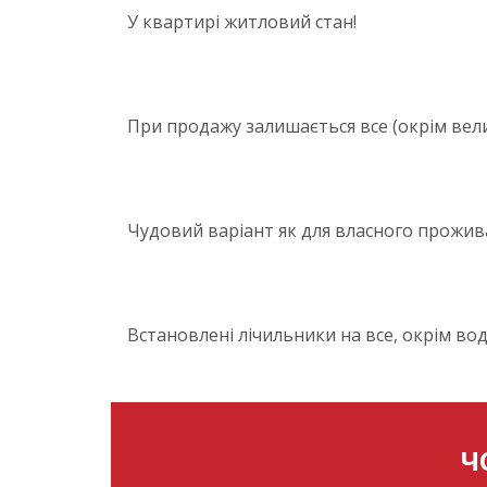
У квартирі житловий стан!
При продажу залишається все (окрім вел
Чудовий варіант як для власного проживан
Встановлені лічильники на все, окрім во
Ч