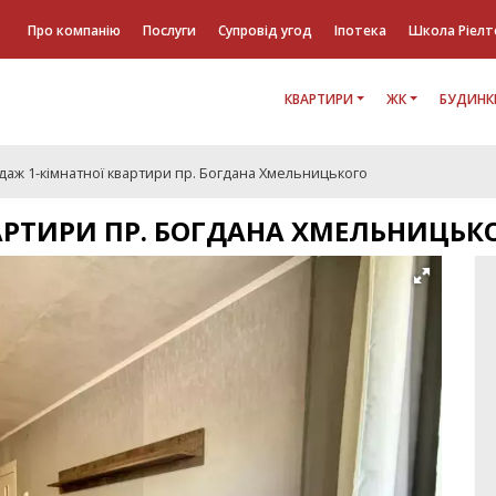
Про компанію
Послуги
Супровід угод
Іпотека
Школа Ріелт
КВАРТИРИ
ЖК
БУДИНК
даж 1-кімнатної квартири пр. Богдана Хмельницького
АРТИРИ ПР. БОГДАНА ХМЕЛЬНИЦЬК