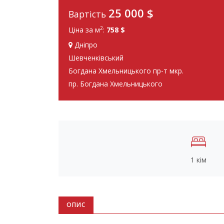
25 000
$
Вартість
2
Ціна за м
:
758 $
Дніпро
Шевченківський
Богдана Хмельницького пр-т мкр.
пр. Богдана Хмельницького
1 кім
ОПИС