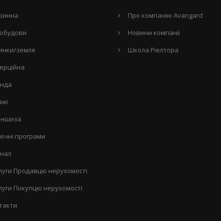
ринна
Про компанію Avangard
обудови
Новини компанії
инки/земля
Школа Ріелтора
ерційна
нда
ажі
ншиза
течні програми
нал
луги Продавцю нерухомості
луги Покупцю нерухомості
такти