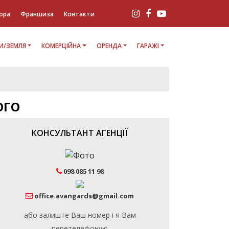
ора
Франшиза
Контакти
И/ЗЕМЛЯ
КОМЕРЦІЙНА
ОРЕНДА
ГАРАЖІ
ОГО
КОНСУЛЬТАНТ АГЕНЦІЇ
098 085 11 98
office.avangards@gmail.com
або залиште Ваш номер і я Вам
перетелефоную