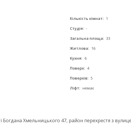
Кількість кімнат:
1
Студія:
-
Загальна площа:
33
Житлова:
16
Кухня:
6
Поверх:
4
Поверхів:
5
Ліфт:
немає
ті Богдана Хмельницького 47, район перехрестя з вули