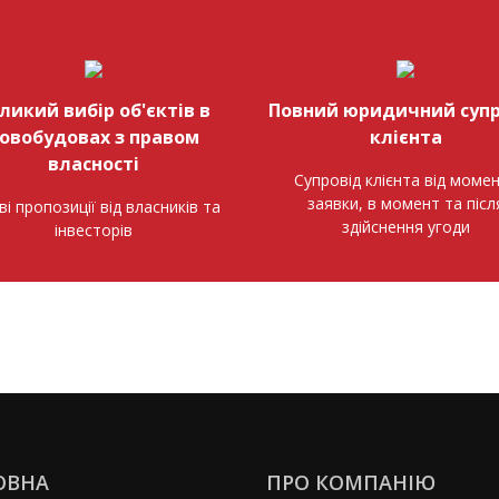
ликий вибір об'єктів в
Повний юридичний супр
овобудовах з правом
клієнта
власності
Супровід клієнта від моме
заявки, в момент та післ
ві пропозиції від власників та
здійснення угоди
інвесторів
ОВНА
ПРО КОМПАНІЮ