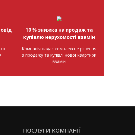
овід
10 % знижка на продаж та
купівлю нерухомості взамін
нта
Компанія надає комплексне рішення
я
з продажу та купівлі нової квартири
взамін
ПОСЛУГИ КОМПАНІЇ