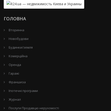
ГОЛОВНА
Вторинна
Новобудови
Будинки/земля
Комерційна
Оренда
Гаражі
Франшиза
Іпотечні програми
Журнал
Послуги Продавцю нерухомості