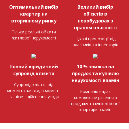
Оптимальний вибір
Великий вибір
квартир на
об'єктів в
вторинному ринку
новобудовах з
правом власності
Тільки реальні об'єкти
житлової нерухомості
Цікаві пропозиції від
власників та інвесторів
Повний юридичний
10 % знижка на
супровід клієнта
продаж та купівлю
нерухомості взамін
Супровід клієнта від
момента заявки, в момент
Компанія надає
та після здійснення угоди
комплексне рішення з
продажу та купівлі нової
квартири взамін