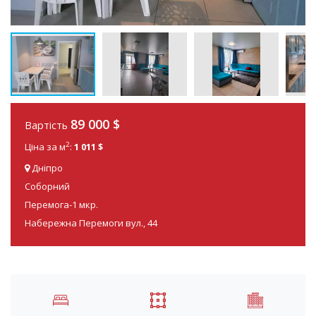
89 000
$
Вартість
2
Ціна за м
:
1 011 $
Дніпро
Соборний
Перемога-1 мкр.
Набережна Перемоги вул., 44