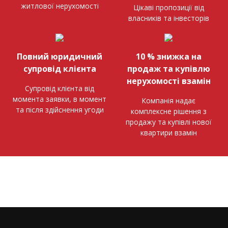
житлової нерухомості
Цікаві пропозиції від
власників та інвесторів
Повний юридичний
10 % знижка на
супровід клієнта
продаж та купівлю
нерухомості взамін
Супровід клієнта від
момента заявки, в момент
Компанія надає
та після здійснення угоди
комплексне рішення з
продажу та купівлі нової
квартири взамін