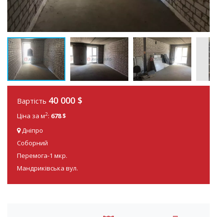
40 000
$
Вартість
2
Ціна за м
:
678 $
Дніпро
Соборний
Перемога-1 мкр.
Мандриківська вул.