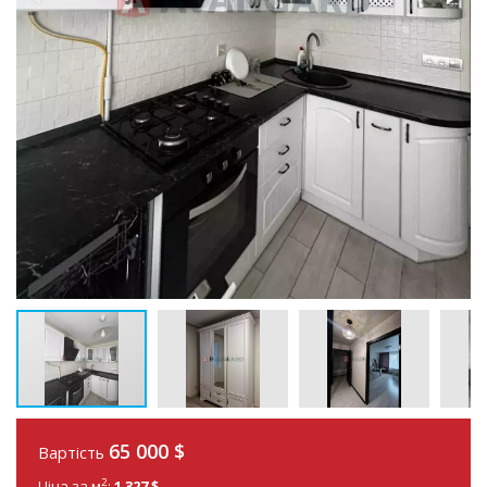
65 000
$
Вартість
2
Ціна за м
:
1 327 $