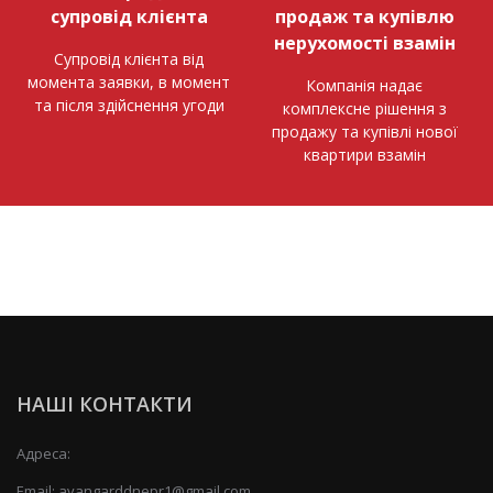
супровід клієнта
продаж та купівлю
нерухомості взамін
Супровід клієнта від
момента заявки, в момент
Компанія надає
та після здійснення угоди
комплексне рішення з
продажу та купівлі нової
квартири взамін
НАШІ КОНТАКТИ
Адреса:
Email:
avangarddnepr1@gmail.com