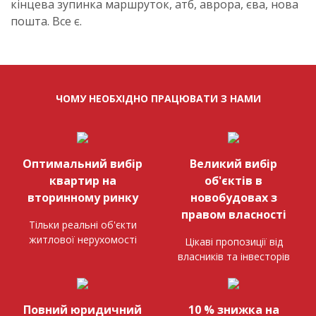
кінцева зупинка маршруток, атб, аврора, єва, нова
пошта. Все є.
ЧОМУ НЕОБХІДНО ПРАЦЮВАТИ З НАМИ
Оптимальний вибір
Великий вибір
квартир на
об'єктів в
вторинному ринку
новобудовах з
правом власності
Тільки реальні об'єкти
житлової нерухомості
Цікаві пропозиції від
власників та інвесторів
Повний юридичний
10 % знижка на