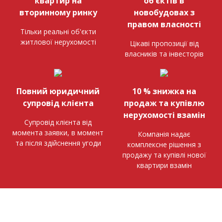
квартир на
об'єктів в
вторинному ринку
новобудовах з
правом власності
Тільки реальні об'єкти
житлової нерухомості
Цікаві пропозиції від
власників та інвесторів
Повний юридичний
10 % знижка на
супровід клієнта
продаж та купівлю
нерухомості взамін
Супровід клієнта від
момента заявки, в момент
Компанія надає
та після здійснення угоди
комплексне рішення з
продажу та купівлі нової
квартири взамін