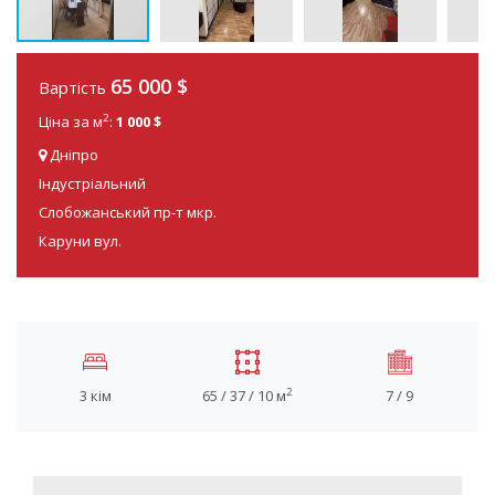
65 000
$
Вартість
2
Ціна за м
:
1 000 $
Дніпро
Індустріальний
Слобожанський пр-т мкр.
Каруни вул.
2
3 кім
65 / 37 / 10 м
7 / 9