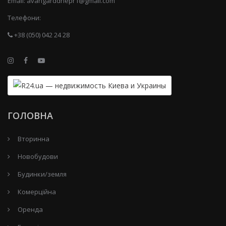
Email:
avangarddnepr1@gmail.com
Телефони:
+38 (050) 042 24 28
ГОЛОВНА
Вторинна
Новобудови
Будинки/земля
Комерційна
Оренда