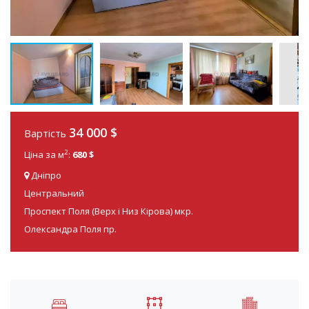
34 000
$
Вартість
2
Ціна за м
:
680 $
Дніпро
Центральний
Проспект Поля (Верх і Низ Кірова) мкр.
Олександра Поля пр.