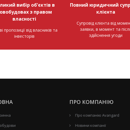
ликий вибір об'єктів в
Повний юридичний супр
овобудовах з правом
клієнта
власності
Супровід клієнта від моме
заявки, в момент та післ
ві пропозиції від власників та
здійснення угоди
інвесторів
ОВНА
ПРО КОМПАНІЮ
ринна
Про компанію Avangard
обудови
Новини компанії