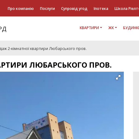
Про компанію
Послуги
Супровід угод
Іпотека
Школа Ріелт
КВАРТИРИ
ЖК
БУДИНК
даж 2-кімнатної квартири Любарського пров.
АРТИРИ ЛЮБАРСЬКОГО ПРОВ.