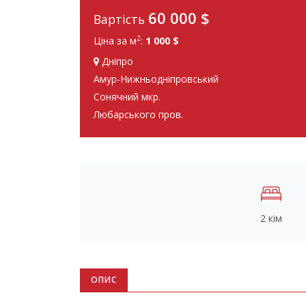
60 000
$
Вартість
2
Ціна за м
:
1 000 $
Дніпро
Амур-Нижньодніпровський
Сонячний мкр.
Любарського пров.
2 кім
ОПИС