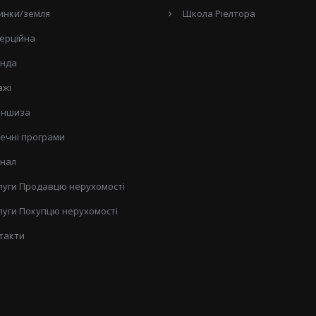
инки/земля
Школа Ріелтора
ерційна
нда
ажі
ншиза
течні програми
нал
луги Продавцю нерухомості
луги Покупцю нерухомості
такти