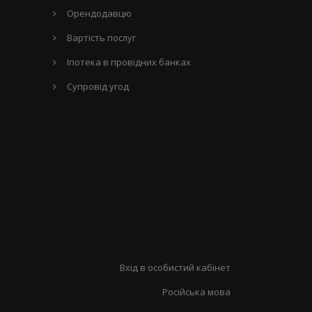
Орендодавцю
Вартість послуг
Іпотека в провідних банках
Супровід угод
Вхід в особистий кабінет
Російська мова