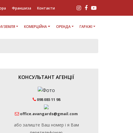
ора
Франшиза
Контакти
И/ЗЕМЛЯ
КОМЕРЦІЙНА
ОРЕНДА
ГАРАЖІ
КОНСУЛЬТАНТ АГЕНЦІЇ
098 085 11 98
office.avangards@gmail.com
або залиште Ваш номер і я Вам
перетелефоную