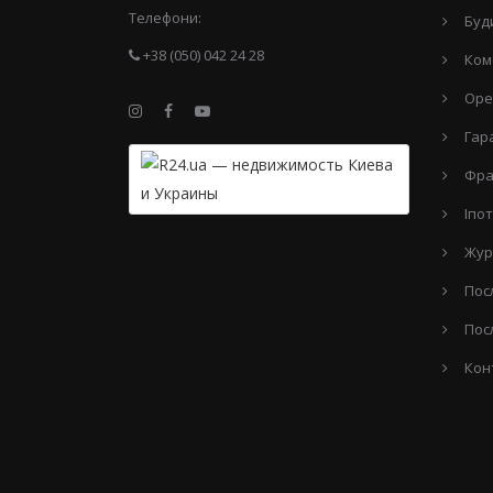
Телефони:
Буд
+38 (050) 042 24 28
Ком
Оре
Гар
Фра
Іпо
Жур
Пос
Пос
Кон