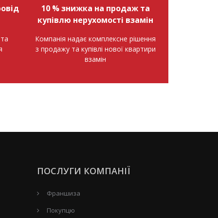
овід
10 % знижка на продаж та
купівлю нерухомості взамін
нта
Компанія надає комплексне рішення
я
з продажу та купівлі нової квартири
взамін
ПОСЛУГИ КОМПАНІЇ
Франшиза
Покупцю