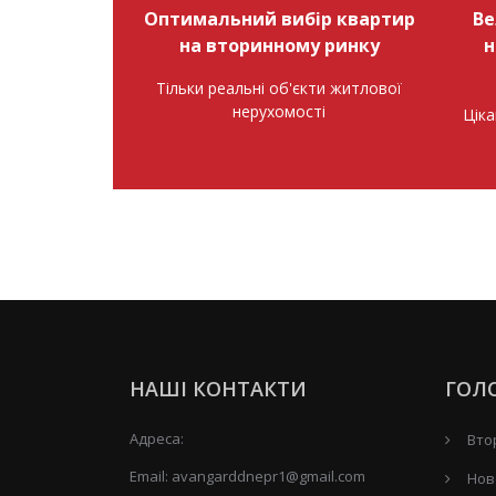
Оптимальний вибір квартир
Ве
на вторинному ринку
н
Тільки реальні об'єкти житлової
нерухомості
Ціка
НАШІ КОНТАКТИ
ГОЛ
Адреса:
Вто
Email:
avangarddnepr1@gmail.com
Нов