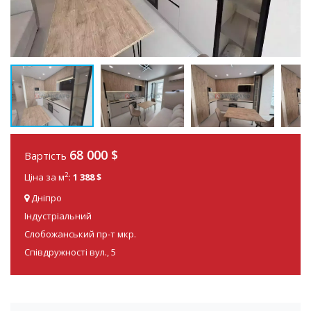
68 000
$
Вартість
2
Ціна за м
:
1 388 $
Дніпро
Індустріальний
Слобожанський пр-т мкр.
Співдружності вул., 5