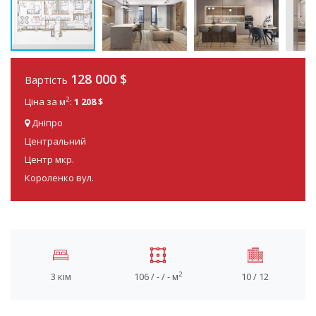
128 000
$
Вартість
2
Ціна за м
:
1 208 $
Дніпро
Центральний
Центр мкр.
Короленко вул.
2
3 кім
106 / - / - м
10 / 12