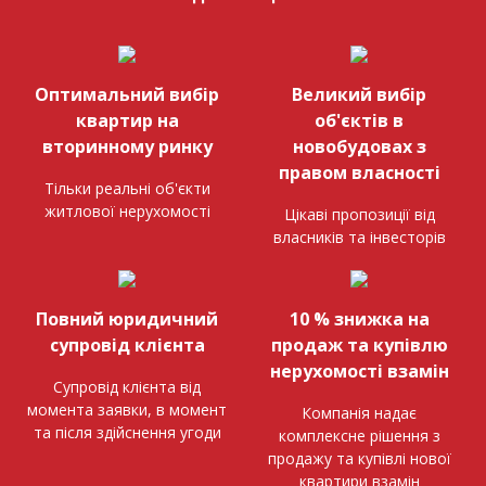
Оптимальний вибір
Великий вибір
квартир на
об'єктів в
вторинному ринку
новобудовах з
правом власності
Тільки реальні об'єкти
житлової нерухомості
Цікаві пропозиції від
власників та інвесторів
Повний юридичний
10 % знижка на
супровід клієнта
продаж та купівлю
нерухомості взамін
Супровід клієнта від
момента заявки, в момент
Компанія надає
та після здійснення угоди
комплексне рішення з
продажу та купівлі нової
квартири взамін