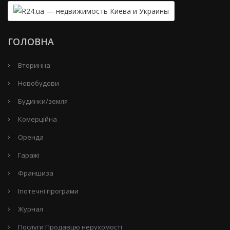
ГОЛОВНА
Вторинна
Новобудови
Будинки/земля
Комерційна
Оренда
Гаражі
Франшиза
Іпотечні програми
Журнал
Послуги Продавцю нерухомості