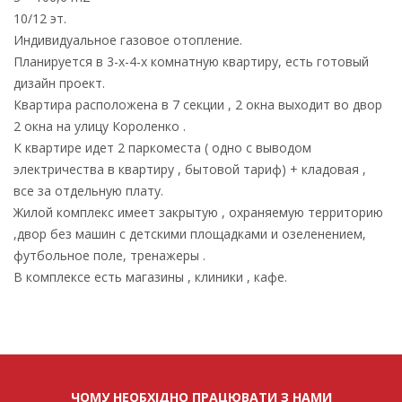
10/12 эт.
Индивидуальное газовое отопление.
Планируется в 3-х-4-х комнатную квартиру, есть готовый
дизайн проект.
Квартира расположена в 7 секции , 2 окна выходит во двор
2 окна на улицу Короленко .
К квартире идет 2 паркоместа ( одно с выводом
электричества в квартиру , бытовой тариф) + кладовая ,
все за отдельную плату.
Жилой комплекс имеет закрытую , охраняемую территорию
,двор без машин с детскими площадками и озеленением,
футбольное поле, тренажеры .
В комплексе есть магазины , клиники , кафе.
ЧОМУ НЕОБХІДНО ПРАЦЮВАТИ З НАМИ