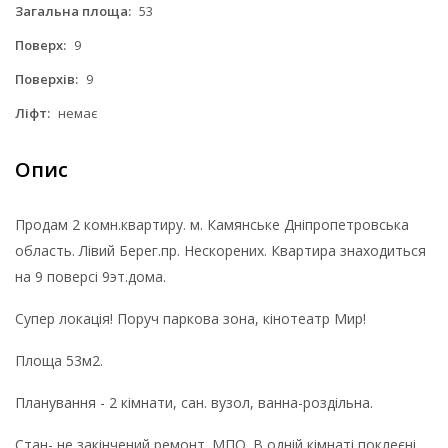
Загальна площа:
53
Поверх:
9
Поверхів:
9
Ліфт:
немає
Опис
Продам 2 комн.квартиру. м. Камянське Дніпропетровська
область. Лівий Берег.пр. Нескорених. Квартира знаходиться
на 9 поверсі 9эт.дома.
Супер локація! Поруч паркова зона, кінотеатр Мир!
Площа 53м2.
Планування - 2 кімнати, сан. вузол, ванна-роздільна.
Стан- не закінчений ремонт. МПО. В одній кімнаті поклеєні