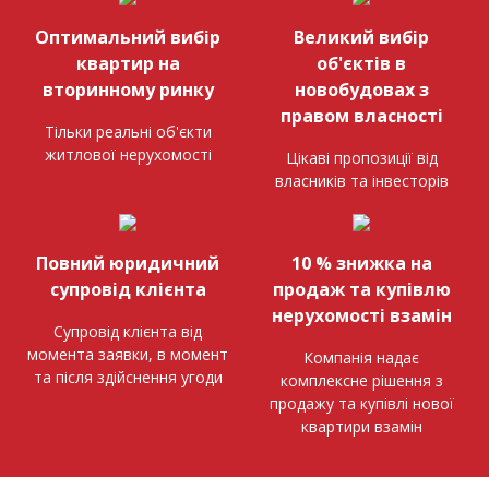
Оптимальний вибір
Великий вибір
квартир на
об'єктів в
вторинному ринку
новобудовах з
правом власності
Тільки реальні об'єкти
житлової нерухомості
Цікаві пропозиції від
власників та інвесторів
Повний юридичний
10 % знижка на
супровід клієнта
продаж та купівлю
нерухомості взамін
Супровід клієнта від
момента заявки, в момент
Компанія надає
та після здійснення угоди
комплексне рішення з
продажу та купівлі нової
квартири взамін