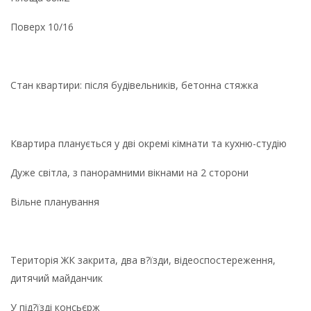
Поверх 10/16
Стан квартири: після будівельників, бетонна стяжка
Квартира планується у дві окремі кімнати та кухню-студію
Дуже світла, з панорамними вікнами на 2 сторони
Вільне планування
Територія ЖК закрита, два в?їзди, відеоспостереження,
дитячий майданчик
У під?їзді консьєрж