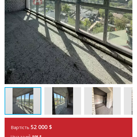
52 000
$
Вартість
2
Ціна за м
:
591 $