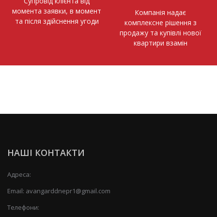
Супровід клієнта від
момента заявки, в момент
Компанія надає
та після здійснення угоди
комплексне рішення з
продажу та купівлі нової
квартири взамін
НАШІ КОНТАКТИ
Адреса:
Email:
avangarddnepr1@gmail.com
Телефони: