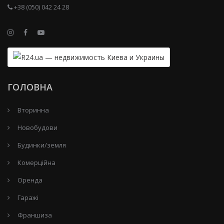
+38 (050) 042 24 28
ГОЛОВНА
Вторинна
Новобудови
Будинки/земля
Комерційна
Оренда
Гаражі
Франшиза