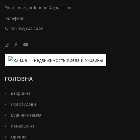
Email:
avangarddnepr1@gmail.com
Телефони:
+38 (050) 042 24 28
ГОЛОВНА
Вторинна
Новобудови
Будинки/земля
Комерційна
Оренда