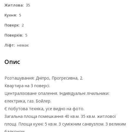
Житлова:
35
Кухня:
5
Поверх:
2
Поверхів:
5
Ліфт:
немає
Опис
Розташування: Дніпро, Прогресивна, 2.
Квартира на 3 поверсі.
Централізоване опалення. Індивідуальні лічильники:
електрика, газ. Бойлер.
Є побутова техніка, усе видно на фото.
Загальна площа помешкання 40 кв.м. 35 кв.м. житлової
площі. Площа кухні: 5 кв.м. З суміжним санвузлом. З великим
балконом.