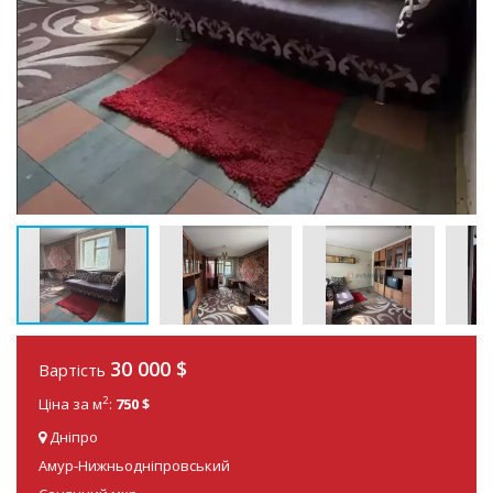
30 000
$
Вартість
2
Ціна за м
:
750 $
Дніпро
Амур-Нижньодніпровський