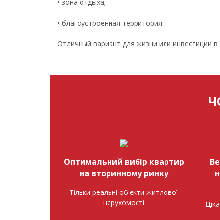
• зона отдыха;
• благоустроенная территория.
Отличный вариант для жизни или инвестиции в
Ч
Оптимальний вибір квартир
Ве
на вторинному ринку
н
Тільки реальні об'єкти житлової
нерухомості
Ціка