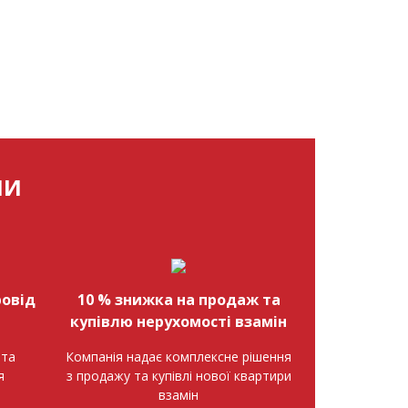
МИ
овід
10 % знижка на продаж та
купівлю нерухомості взамін
нта
Компанія надає комплексне рішення
я
з продажу та купівлі нової квартири
взамін