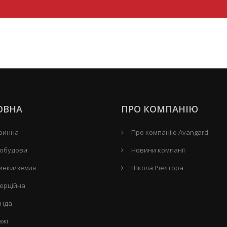
ОВНА
ПРО КОМПАНІЮ
ринна
Про компанію Avangard
обудови
Новини компанії
инки/земля
Школа Ріелтора
ерційна
нда
ажі