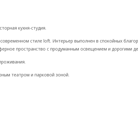
сторная кухня-студия.
 современном стиле loft. Интерьер выполнен в спокойных благо
ферное пространство с продуманным освещением и дорогими де
проживания.
рным театром и парковой зоной.