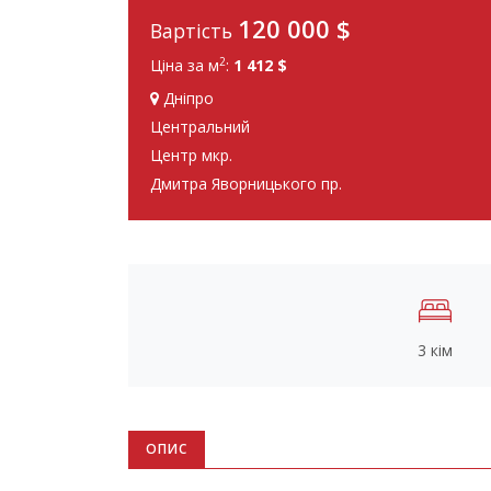
120 000
$
Вартість
2
Ціна за м
:
1 412 $
Дніпро
Центральний
Центр мкр.
Дмитра Яворницького пр.
3 кім
ОПИС