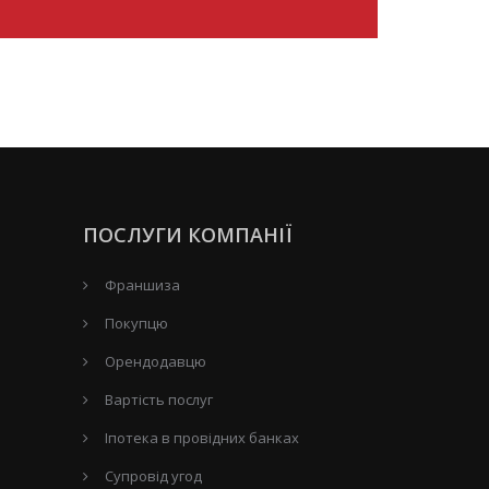
ПОСЛУГИ КОМПАНІЇ
Франшиза
Покупцю
Орендодавцю
Вартість послуг
Іпотека в провідних банках
Супровід угод