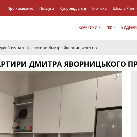
Про компанію
Послуги
Супровід угод
Іпотека
Школа Ріелт
КВАРТИРИ
ЖК
БУДИНК
даж 3-кімнатної квартири Дмитра Яворницького пр.
АРТИРИ ДМИТРА ЯВОРНИЦЬКОГО ПР