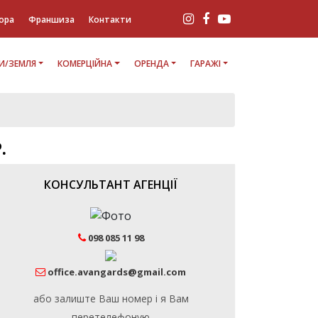
ора
Франшиза
Контакти
И/ЗЕМЛЯ
КОМЕРЦІЙНА
ОРЕНДА
ГАРАЖІ
.
КОНСУЛЬТАНТ АГЕНЦІЇ
098 085 11 98
office.avangards@gmail.com
або залиште Ваш номер і я Вам
перетелефоную