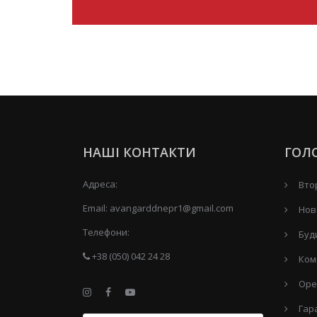
НАШІ КОНТАКТИ
ГОЛ
Адреса:
Вто
Email:
avangarddnepr1@gmail.com
Нов
Телефони:
Буд
+38 (050) 042 24 28
Ком
Оре
Гар