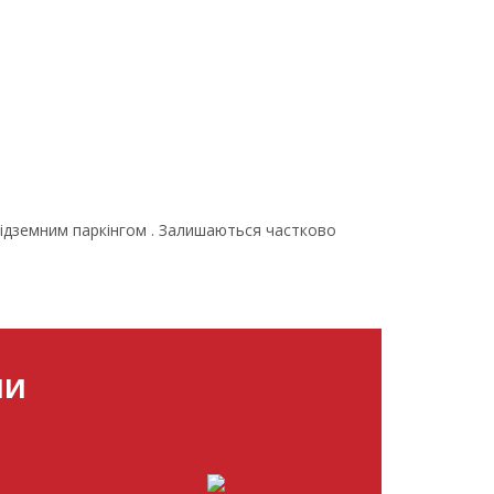
 підземним паркінгом . Залишаються частково
МИ