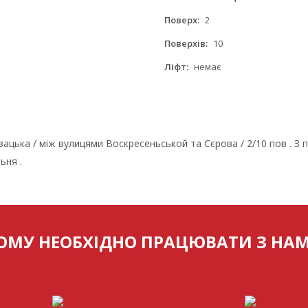
Поверх:
2
Поверхів:
10
Ліфт:
немає
азацька / між вулицями Воскресеньськой та Сєрова / 2/10 пов . З
ьня .
ОМУ НЕОБХІДНО ПРАЦЮВАТИ З НА