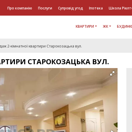
Про компанію
Послуги
Супровід угод
Іпотека
Школа Ріелт
КВАРТИРИ
ЖК
БУДИНК
аж 2-кімнатної квартири Старокозацька вул.
АРТИРИ СТАРОКОЗАЦЬКА ВУЛ.