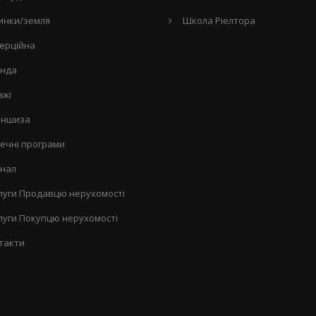
инки/земля
Школа Ріелтора
ерційна
нда
ажі
ншиза
течні програми
нал
луги Продавцю нерухомості
луги Покупцю нерухомості
такти