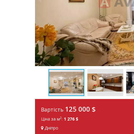
125 000
$
Вартість
2
Ціна за м
:
1 276 $
Дніпро