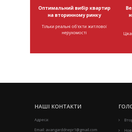
Оптимальний вибір квартир
Ве
на вторинному ринку
н
Тільки реальні об'єкти житлової
нерухомості
Ціка
НАШІ КОНТАКТИ
ГОЛ
Адреса:
Вто
Email:
avangarddnepr1@gmail.com
Нов