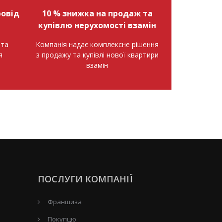
овід
10 % знижка на продаж та
купівлю нерухомості взамін
нта
Компанія надає комплексне рішення
я
з продажу та купівлі нової квартири
взамін
ПОСЛУГИ КОМПАНІЇ
Франшиза
Покупцю