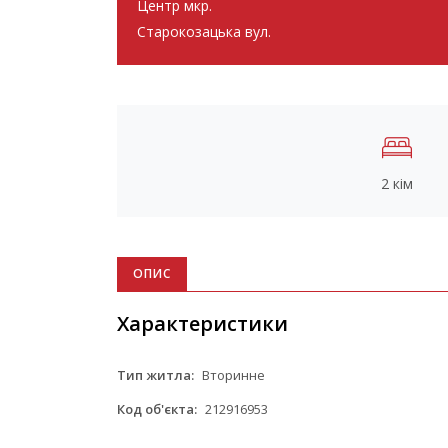
Центр мкр.
Старокозацька вул.
2 кім
ОПИС
Характеристики
Тип житла:
Вторинне
Код об'єкта:
212916953