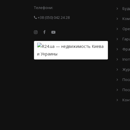
Телефони:
Буд
+38 (050) 042 24 28
Ком
Оре
Гар
Фра
Іпо
Жур
Пос
Пос
Кон