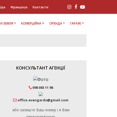
ора
Франшиза
Контакти
И/ЗЕМЛЯ
КОМЕРЦІЙНА
ОРЕНДА
ГАРАЖІ
КОНСУЛЬТАНТ АГЕНЦІЇ
098 085 11 98
office.avangards@gmail.com
або залиште Ваш номер і я Вам
перетелефоную