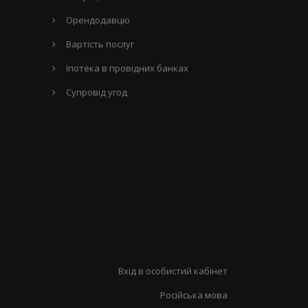
Орендодавцю
Вартість послуг
Іпотека в провідних банках
Супровід угод
Вхід в особистий кабінет
Російська мова