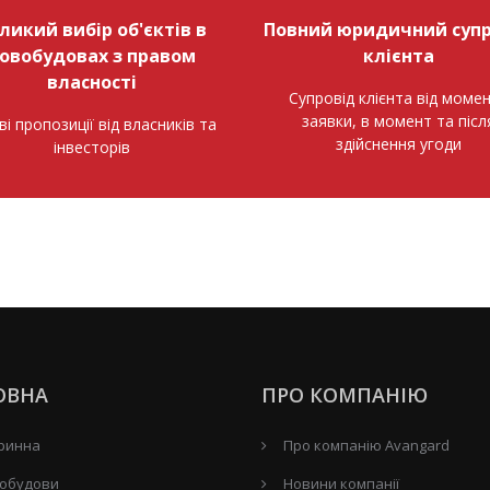
ликий вибір об'єктів в
Повний юридичний супр
овобудовах з правом
клієнта
власності
Супровід клієнта від моме
заявки, в момент та післ
ві пропозиції від власників та
здійснення угоди
інвесторів
ОВНА
ПРО КОМПАНІЮ
ринна
Про компанію Avangard
обудови
Новини компанії