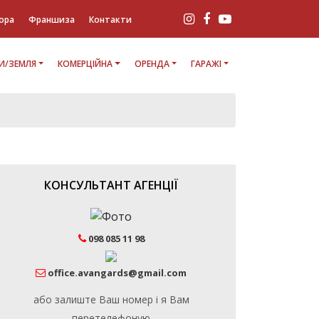
ора
Франшиза
Контакти
И/ЗЕМЛЯ
КОМЕРЦІЙНА
ОРЕНДА
ГАРАЖІ
КОНСУЛЬТАНТ АГЕНЦІЇ
098 085 11 98
office.avangards@gmail.com
або залиште Ваш номер і я Вам
перетелефоную