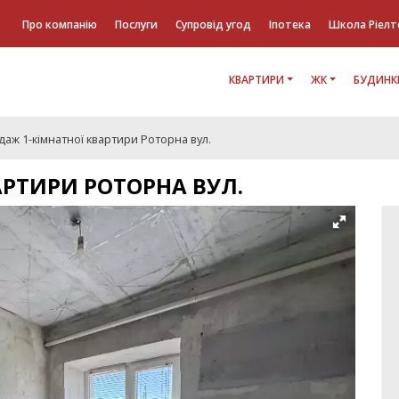
Про компанію
Послуги
Супровід угод
Іпотека
Школа Ріелт
КВАРТИРИ
ЖК
БУДИНК
аж 1-кімнатної квартири Роторна вул.
АРТИРИ РОТОРНА ВУЛ.