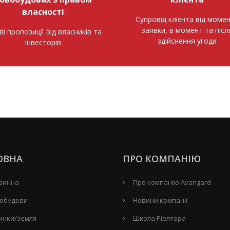
власності
Супровід клієнта від моме
заявки, в момент та післ
ві пропозиції від власників та
здійснення угоди
інвесторів
ОВНА
ПРО КОМПАНІЮ
ринна
Про компанію Avangard
обудови
Новини компанії
инки/земля
Школа Ріелтора