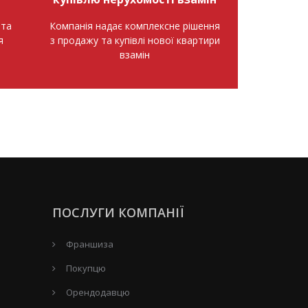
нта
Компанія надає комплексне рішення
я
з продажу та купівлі нової квартири
взамін
ПОСЛУГИ КОМПАНІЇ
Франшиза
Покупцю
Орендодавцю