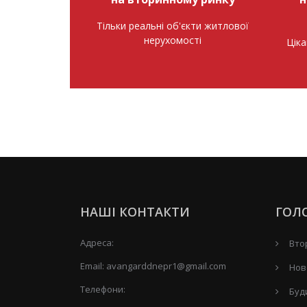
Тільки реальні об'єкти житлової
нерухомості
Ціка
НАШІ КОНТАКТИ
ГОЛ
Адреса:
Вто
Email:
avangarddnepr1@gmail.com
Нов
Телефони:
Буд