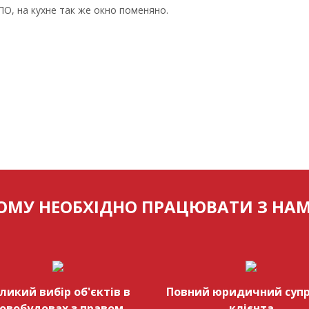
О, на кухне так же окно поменяно.
ОМУ НЕОБХІДНО ПРАЦЮВАТИ З НА
ликий вибір об'єктів в
Повний юридичний супр
овобудовах з правом
клієнта