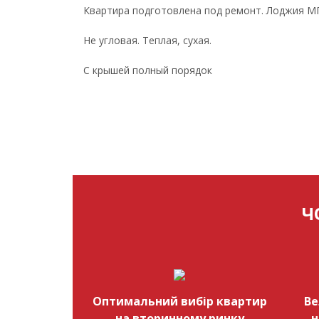
Квартира подготовлена под ремонт. Лоджия МП
Не угловая. Теплая, сухая.
С крышей полный порядок
Ч
Оптимальний вибір квартир
Ве
на вторинному ринку
н