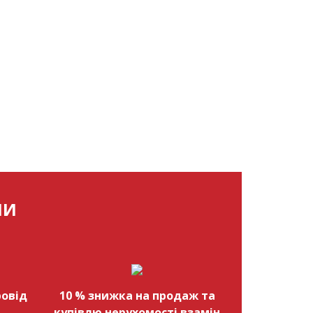
МИ
овід
10 % знижка на продаж та
купівлю нерухомості взамін