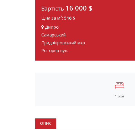
16 000
$
Вартість
2
Ціна за м
:
516 $
Дніпро
Самарський
Придніпровський мкр.
Роторна вул.
1 кім
ОПИС