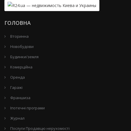
ГОЛОВНА
Вторинна
Новобудови
Будинки/земля
Комерційна
Оренда
Гаражі
Франшиза
Іпотечні програми
Журнал
Послуги Продавцю нерухомості