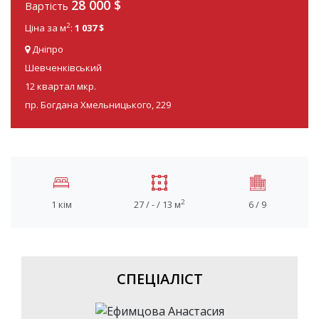
28 000
$
Вартість
2
Ціна за м
:
1 037 $
Дніпро
Шевченківський
12 квартал мкр.
пр. Богдана Хмельницького, 229
2
1 кім
27 / - / 13 м
6 / 9
СПЕЦІАЛІСТ