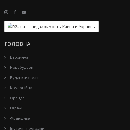
ГОЛОВНА
Вторинна
Новобудови
Будинки/земля
Комерційна
Оренда
Гаражі
Франшиза
Іпотечні програми