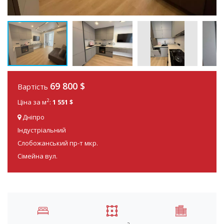
69 800
$
Вартість
2
Ціна за м
:
1 551 $
Дніпро
Індустріальний
Слобожанський пр-т мкр.
Сімейна вул.