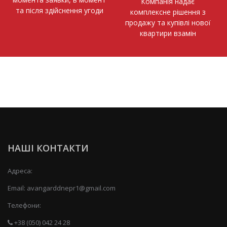
Компанія надає
та після здійснення угоди
комплексне рішення з
продажу та купівлі нової
квартири взамін
НАШІ КОНТАКТИ
Адреса:
Email:
avangarddnepr1@gmail.com
Телефони:
+38 (050) 042 24 28