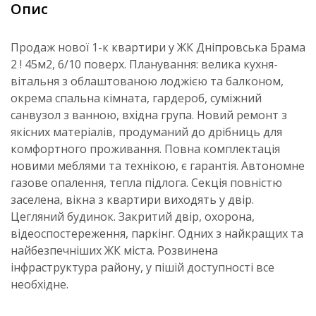
Опис
Продаж нової 1-к квартири у ЖК Дніпровська Брама
2 ! 45м2, 6/10 поверх. Планування: велика кухня-
вітальня з облаштованою лоджією та балконом,
окрема спальна кімната, гардероб, суміжний
санвузол з ванною, вхідна група. Новий ремонт з
якісних матеріалів, продуманий до дрібниць для
комфортного проживання. Повна комплектація
новими меблями та технікою, є гарантія. Автономне
газове опалення, тепла підлога. Секція повністю
заселена, вікна з квартири виходять у двір.
Цегляний будинок. Закритий двір, охорона,
відеоспостереження, паркінг. Одних з найкращих та
найбезпечніших ЖК міста. Розвинена
інфраструктура району, у пішій доступності все
необхідне.