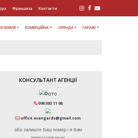
ора
Франшиза
Контакти
И/ЗЕМЛЯ
КОМЕРЦІЙНА
ОРЕНДА
ГАРАЖІ
6
КОНСУЛЬТАНТ АГЕНЦІЇ
098 085 11 98
office.avangards@gmail.com
або залиште Ваш номер і я Вам
перетелефоную