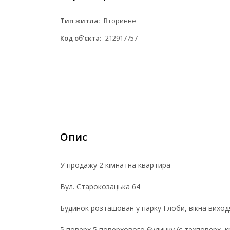
Тип житла:
Вторинне
Код об'єкта:
212917757
Опис
У продажу 2 кімнатна квартира
Вул. Старокозацька 64
Будинок розташован у парку Глоби, вікна виход
5 поверх 5 поверхового будинку (є техповерх, 