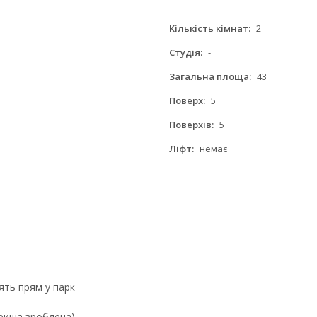
Кількість кімнат:
2
Студія:
-
Загальна площа:
43
Поверх:
5
Поверхів:
5
Ліфт:
немає
ять прям у парк
криша зроблена)