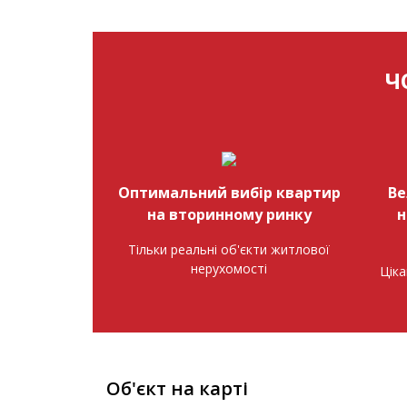
Ч
Оптимальний вибір квартир
Ве
на вторинному ринку
н
Тільки реальні об'єкти житлової
нерухомості
Ціка
Об'єкт на карті