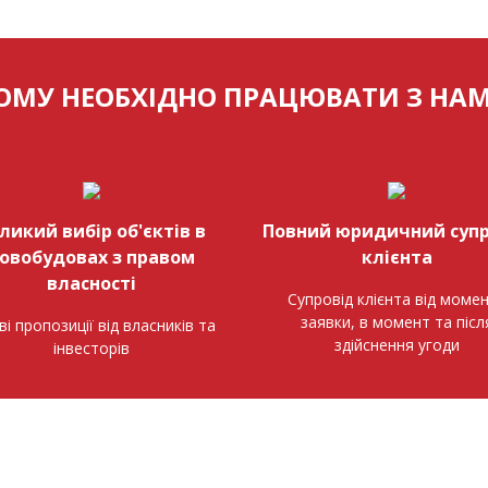
ОМУ НЕОБХІДНО ПРАЦЮВАТИ З НА
ликий вибір об'єктів в
Повний юридичний супр
овобудовах з правом
клієнта
власності
Супровід клієнта від моме
заявки, в момент та післ
ві пропозиції від власників та
здійснення угоди
інвесторів