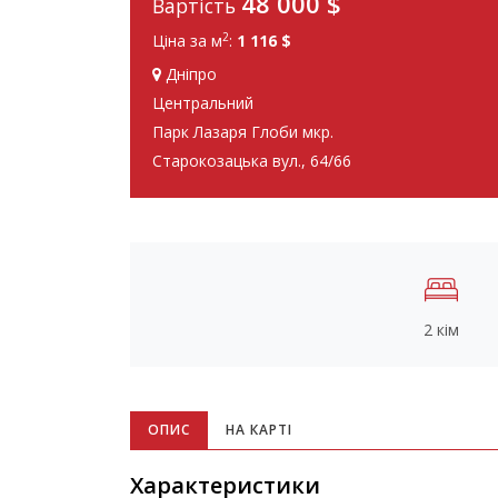
48 000
$
Вартість
2
Ціна за м
:
1 116 $
Дніпро
Центральний
Парк Лазаря Глоби мкр.
Старокозацька вул., 64/66
2 кім
ОПИС
НА КАРТІ
Характеристики