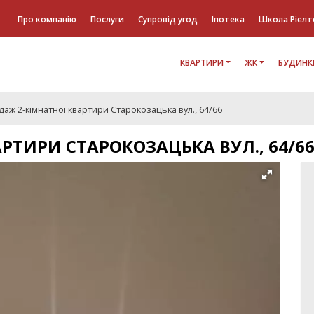
Про компанію
Послуги
Супровід угод
Іпотека
Школа Ріелт
КВАРТИРИ
ЖК
БУДИНК
аж 2-кімнатної квартири Старокозацька вул., 64/66
РТИРИ СТАРОКОЗАЦЬКА ВУЛ., 64/6