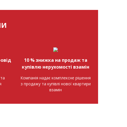
МИ
овід
10 % знижка на продаж та
купівлю нерухомості взамін
нта
Компанія надає комплексне рішення
я
з продажу та купівлі нової квартири
взамін