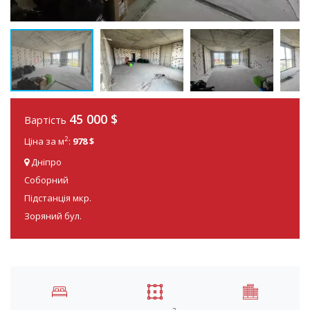
45 000
$
Вартість
2
Ціна за м
:
978 $
Дніпро
Соборний
Підстанція мкр.
Зоряний бул.