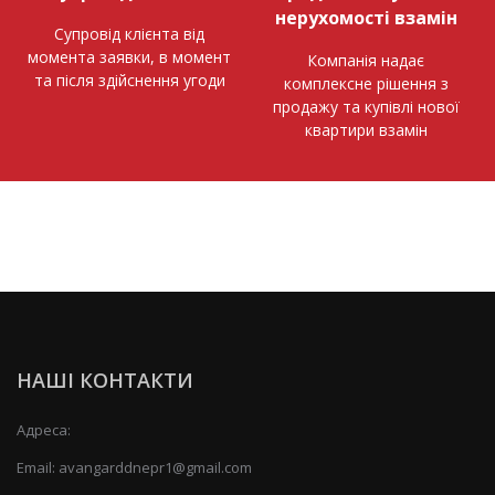
нерухомості взамін
Супровід клієнта від
момента заявки, в момент
Компанія надає
та після здійснення угоди
комплексне рішення з
продажу та купівлі нової
квартири взамін
НАШІ КОНТАКТИ
Адреса:
Email:
avangarddnepr1@gmail.com