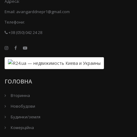
Адреса:
Email:
avangarddnepr1@gmail.com
Телефони:
+38 (050) 042 24 28
ГОЛОВНА
Вторинна
Новобудови
Будинки/земля
Комерційна