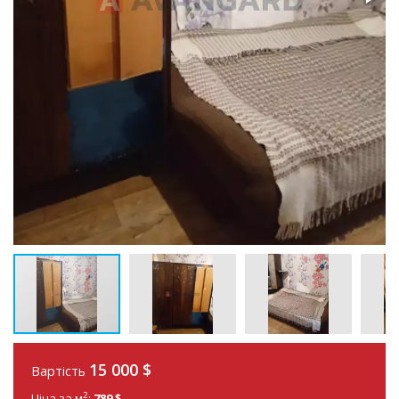
15 000
$
Вартість
2
Ціна за м
:
789 $