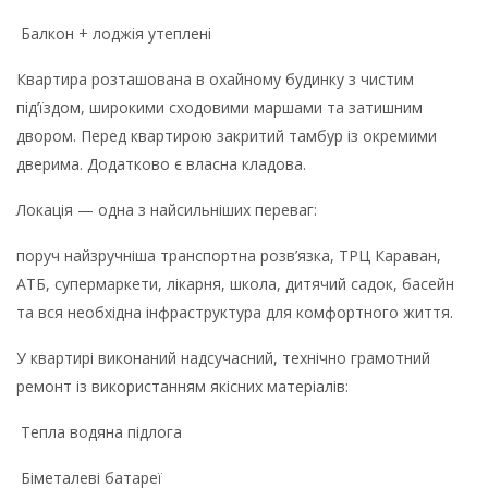
Балкон + лоджія утеплені
Квартира розташована в охайному будинку з чистим
під’їздом, широкими сходовими маршами та затишним
двором. Перед квартирою закритий тамбур із окремими
дверима. Додатково є власна кладова.
Локація — одна з найсильніших переваг:
поруч найзручніша транспортна розв’язка, ТРЦ Караван,
АТБ, супермаркети, лікарня, школа, дитячий садок, басейн
та вся необхідна інфраструктура для комфортного життя.
У квартирі виконаний надсучасний, технічно грамотний
ремонт із використанням якісних матеріалів:
Тепла водяна підлога
Біметалеві батареї