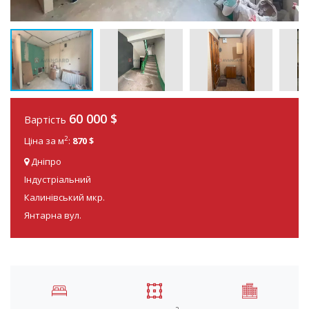
60 000
$
Вартість
2
Ціна за м
:
870 $
Дніпро
Індустріальний
Калинівський мкр.
Янтарна вул.