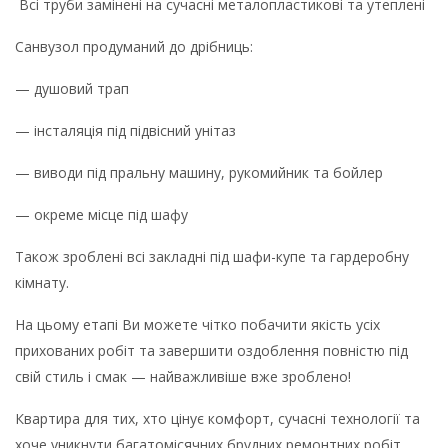
Всі труби замінені на сучасні металопластикові та утеплені
Санвузол продуманий до дрібниць:
— душовий трап
— інсталяція під підвісний унітаз
— виводи під пральну машину, рукомийник та бойлер
— окреме місце під шафу
Також зроблені всі закладні під шафи-купе та гардеробну
кімнату.
На цьому етапі Ви можете чітко побачити якість усіх
прихованих робіт та завершити оздоблення повністю під
свій стиль і смак — найважливіше вже зроблено!
Квартира для тих, хто цінує комфорт, сучасні технології та
хоче уникнути багатомісячних брудних ремонтних робіт.