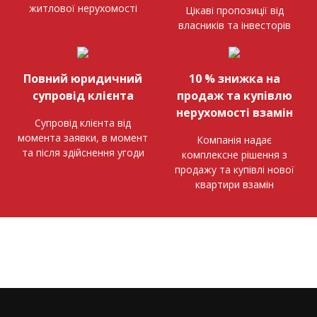
житлової нерухомості
Цікаві пропозиції від
власників та інвесторів
Повний юридичний
10 % знижка на
супровід клієнта
продаж та купівлю
нерухомості взамін
Супровід клієнта від
момента заявки, в момент
Компанія надає
та після здійснення угоди
комплексне рішення з
продажу та купівлі нової
квартири взамін