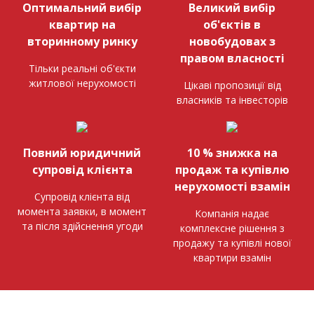
Оптимальний вибір
Великий вибір
квартир на
об'єктів в
вторинному ринку
новобудовах з
правом власності
Тільки реальні об'єкти
житлової нерухомості
Цікаві пропозиції від
власників та інвесторів
Повний юридичний
10 % знижка на
супровід клієнта
продаж та купівлю
нерухомості взамін
Супровід клієнта від
момента заявки, в момент
Компанія надає
та після здійснення угоди
комплексне рішення з
продажу та купівлі нової
квартири взамін