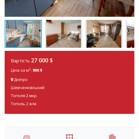
27 000
$
Вартість
2
Ціна за м
:
900 $
Дніпро
Шевченківський
Тополя-2 мкр.
Тополь 2 ж/м