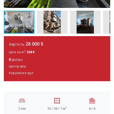
28 000
$
Вартість
2
Ціна за м
:
538 $
Дніпро
Центр мкр.
Короленко вул.
2
2 кім
52 / 36 / 7 м
4 / 4