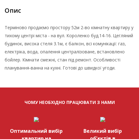
Опис
Терміново продаємо простору 52м 2-во кімнатну квартиру у
тихому центрі міста - на вул. Короленко буд.14-16. Цегляний
будинок, висока стеля 3.1м, є балкон, всі комунікації: газ,
електріка, вода, опалення централізоване, встановлено
бойлер. Кімнати смежні, стан під ремонт. Особливості
планування-ванна на кухні. Готові до швидкої угоди.
ЧОМУ НЕОБХІДНО ПРАЦЮВАТИ З НАМИ
Оптимальний вибір
Великий вибір
квартир на
об'єктів в