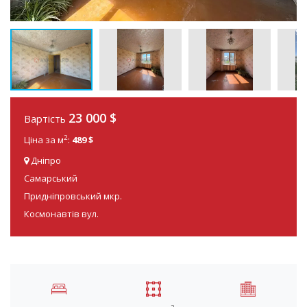
23 000
$
Вартість
2
Ціна за м
:
489 $
Дніпро
Самарський
Придніпровський мкр.
Космонавтів вул.