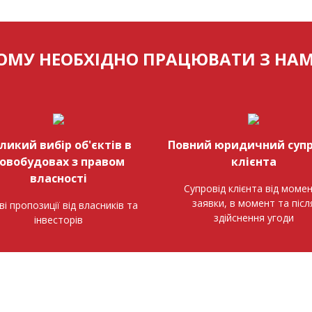
ОМУ НЕОБХІДНО ПРАЦЮВАТИ З НА
ликий вибір об'єктів в
Повний юридичний супр
овобудовах з правом
клієнта
власності
Супровід клієнта від моме
заявки, в момент та післ
ві пропозиції від власників та
здійснення угоди
інвесторів