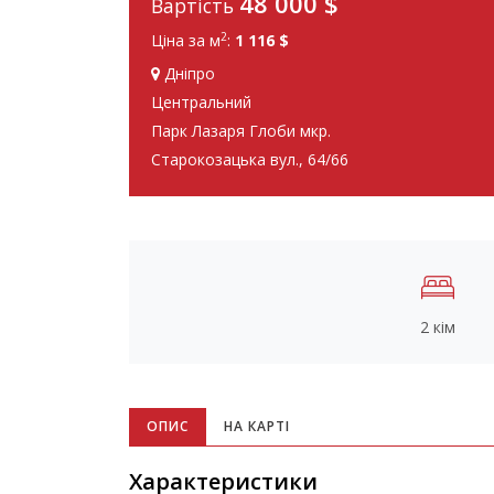
48 000
$
Вартість
2
Ціна за м
:
1 116 $
Дніпро
Центральний
Парк Лазаря Глоби мкр.
Старокозацька вул., 64/66
2 кім
ОПИС
НА КАРТІ
Характеристики