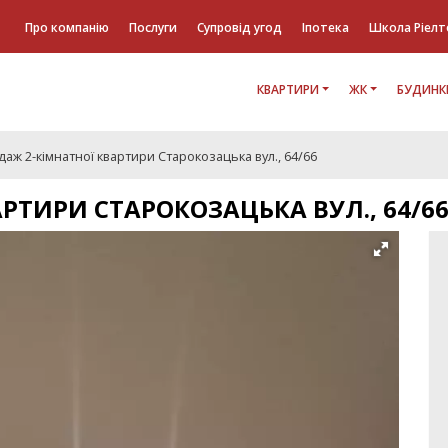
Про компанію
Послуги
Супровід угод
Іпотека
Школа Ріелт
КВАРТИРИ
ЖК
БУДИНК
аж 2-кімнатної квартири Старокозацька вул., 64/66
РТИРИ СТАРОКОЗАЦЬКА ВУЛ., 64/6