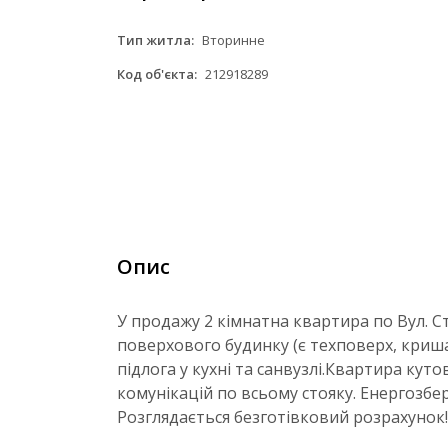
Тип житла:
Вторинне
Код об'єкта:
212918289
Опис
У продажу 2 кімнатна квартира по Вул. С
поверхового будинку (є техповерх, криша
підлога у кухні та санвузлі.Квартира кут
комунікацій по всьому стояку. Енергозбер
Розглядається безготівковий розрахунок!