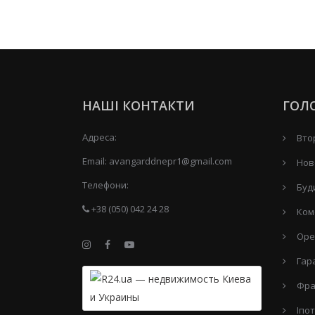
НАШІ КОНТАКТИ
ГОЛ
Адреса:
Вто
Email:
avangarddnepr1@gmail.com
Нов
Телефони:
Буд
+38 (050) 042 24 28
Ком
Оре
Гар
Фра
Іпо