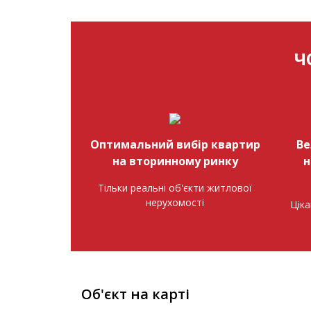
Ч
Оптимальний вибір квартир
Ве
на вторинному ринку
н
Тільки реальні об'єкти житлової
нерухомості
Ціка
Об'єкт на карті