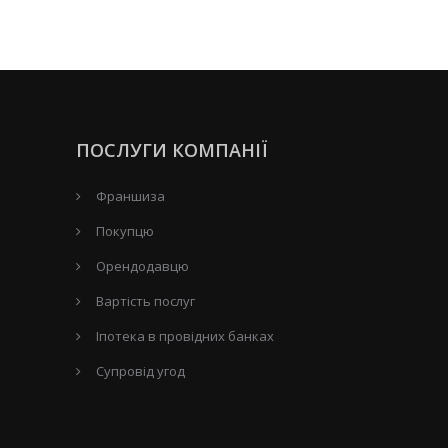
ПОСЛУГИ КОМПАНІЇ
Франшиза
Покупцю
Орендодавцю
Вартість послуг
Іпотека в провідних банках
Супровід угод