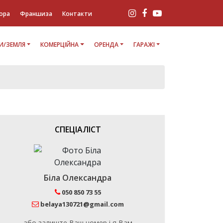
ора
Франшиза
Контакти
И/ЗЕМЛЯ
КОМЕРЦІЙНА
ОРЕНДА
ГАРАЖІ
6
СПЕЦІАЛІСТ
Біла Олександра
050 850 73 55
belaya130721@gmail.com
або залиште Ваш номер і я Вам