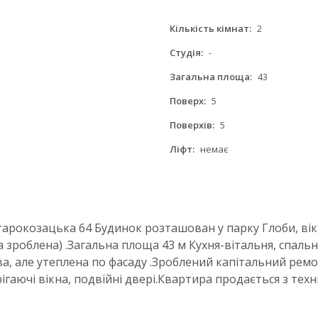
Кількість кімнат:
2
Студія:
-
Загальна площа:
43
Поверх:
5
Поверхів:
5
Ліфт:
немає
тарокозацька 64 Будинок розташован у парку Глоби, вік
 зроблена) .Загальна площа 43 м Кухня-вітальня, спальн
ова, але утеплена по фасаду .Зроблений капітальний ремо
ігаючі вікна, подвійні двері.Квартира продається з техн