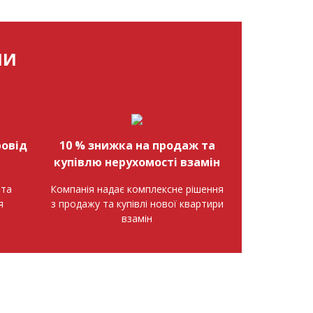
МИ
овід
10 % знижка на продаж та
купівлю нерухомості взамін
нта
Компанія надає комплексне рішення
я
з продажу та купівлі нової квартири
взамін