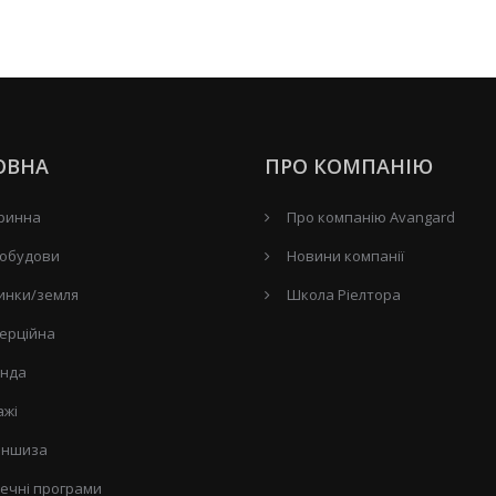
ОВНА
ПРО КОМПАНІЮ
ринна
Про компанію Avangard
обудови
Новини компанії
инки/земля
Школа Ріелтора
ерційна
нда
ажі
ншиза
течні програми