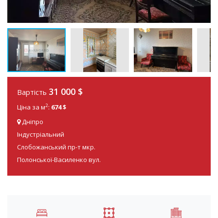
31 000
$
Вартість
2
Ціна за м
:
674 $
Дніпро
Індустріальний
Слобожанський пр-т мкр.
Полонської-Василенко вул.