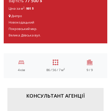
77 500
$
Вартість
2
Ціна за м
:
901 $
Дніпро
Новокодацький
Покровський мкр.
Велика Діївська вул.
2
4 кім
86 / 56 / 7 м
9 / 9
КОНСУЛЬТАНТ АГЕНЦІЇ