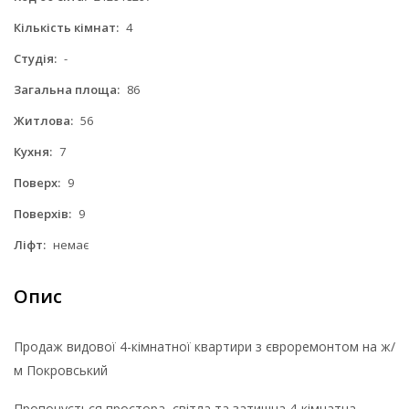
Кількість кімнат:
4
Студія:
-
Загальна площа:
86
Житлова:
56
Кухня:
7
Поверх:
9
Поверхів:
9
Ліфт:
немає
Опис
Продаж видової 4-кімнатної квартири з євроремонтом на ж/
м Покровський
Пропонується простора, світла та затишна 4-кімнатна