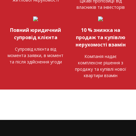
Цікаві пропозиції від
власників та інвесторів
Повний юридичний
10 % знижка на
супровід клієнта
продаж та купівлю
нерухомості взамін
Супровід клієнта від
момента заявки, в момент
Компанія надає
та після здійснення угоди
комплексне рішення з
продажу та купівлі нової
квартири взамін