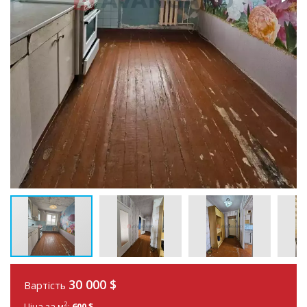
30 000
$
Вартість
2
Ціна за м
:
600 $