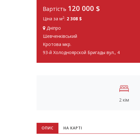
120 000
$
Вартість
2
Ціна за м
:
2 308 $
Дніпро
Шевченківський
Кротова мкр.
93-й Холодноярской Бригады вул., 4
2 кім
ОПИС
НА КАРТІ