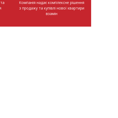
нта
Компанія надає комплексне рішення
я
з продажу та купівлі нової квартири
взамін