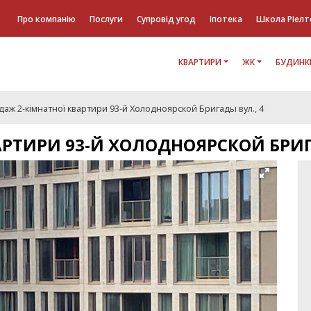
Про компанію
Послуги
Супровід угод
Іпотека
Школа Ріелт
КВАРТИРИ
ЖК
БУДИНК
аж 2-кімнатної квартири 93-й Холодноярской Бригады вул., 4
РТИРИ 93-Й ХОЛОДНОЯРСКОЙ БРИГ