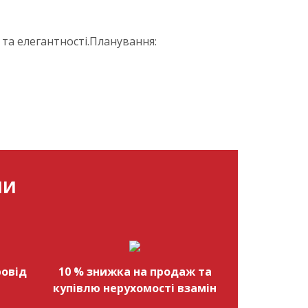
та елегантності.Планування:
МИ
овід
10 % знижка на продаж та
купівлю нерухомості взамін