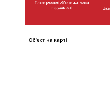
Тільки реальні об'єкти житлової
нерухомості
Ціка
Об'єкт на карті