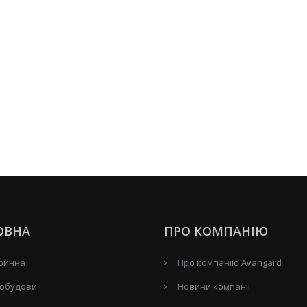
ОВНА
ПРО КОМПАНІЮ
ринна
Про компанію Avangard
обудови
Новини компанії