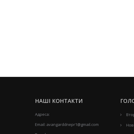
НАШІ КОНТАКТИ
ГОЛ
Адреса:
Вто
Email:
avangarddnepr1@gmail.com
Нов