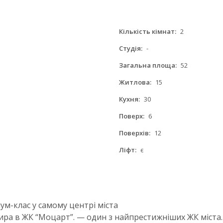
Кількість кімнат:
2
Студія:
-
Загальна площа:
52
Житлова:
15
Кухня:
30
Поверх:
6
Поверхів:
12
Ліфт:
є
м-клас у самому центрі міста
ра в ЖК “Моцарт”. — один з найпрестижніших ЖК міста.