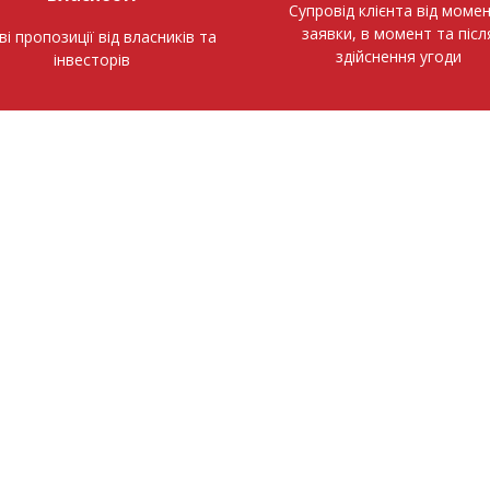
Супровід клієнта від моме
заявки, в момент та післ
ві пропозиції від власників та
здійснення угоди
інвесторів