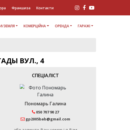
ора
Франшиза
Контакти
И/ЗЕМЛЯ
КОМЕРЦІЙНА
ОРЕНДА
ГАРАЖІ
АДЫ ВУЛ., 4
СПЕЦІАЛІСТ
Пономарь Галина
050 707 90 27
gp2005bab@gmail.com
або залиште Ваш номер і я Вам