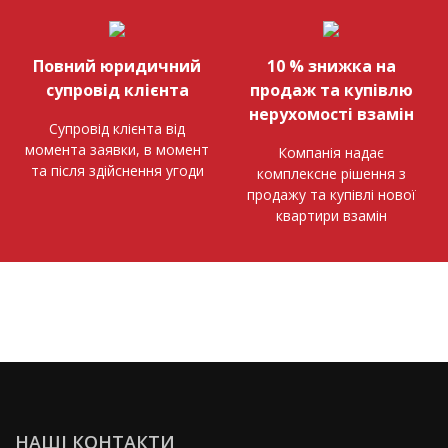
Повний юридичний
10 % знижка на
супровід клієнта
продаж та купівлю
нерухомості взамін
Супровід клієнта від
момента заявки, в момент
Компанія надає
та після здійснення угоди
комплексне рішення з
продажу та купівлі нової
квартири взамін
НАШІ КОНТАКТИ