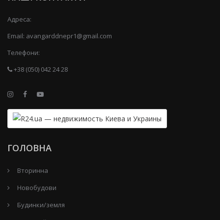
Адреса:
Email:
avangarddnepr1@gmail.com
Телефони:
+38 (050) 042 24 28
ГОЛОВНА
Вторинна
Новобудови
Будинки/земля