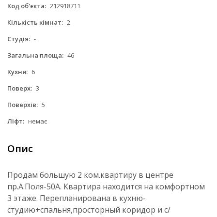
Код об'єкта:
212918711
Кількість кімнат:
2
Студія:
-
Загальна площа:
46
Кухня:
6
Поверх:
3
Поверхів:
5
Ліфт:
немає
Опис
Продам большую 2 ком.квартиру в центре
пр.А.Поля-50А. Квартира находится на комфортном
3 этаже. Перепланирована в кухню-
студию+спальня,просторный коридор и с/