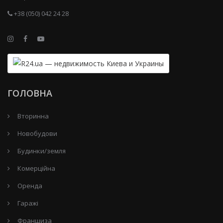
+38 (050) 042 24 28
ГОЛОВНА
Вторинна
Новобудови
Будинки/земля
Комерційна
Оренда
Гаражі
Франшиза