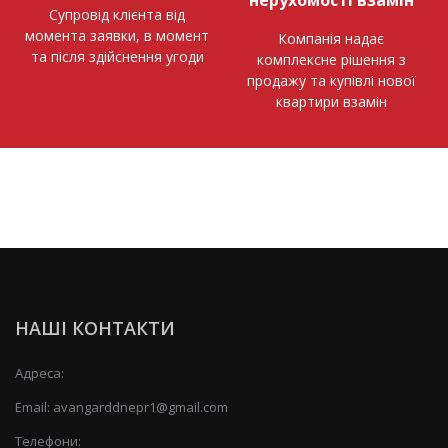
Супровід клієнта від
момента заявки, в момент
Компанія надає
та після здійснення угоди
комплексне рішення з
продажу та купівлі нової
квартири взамін
НАШІ КОНТАКТИ
Адреса:
Email:
avangarddnepr1@gmail.com
Телефони: