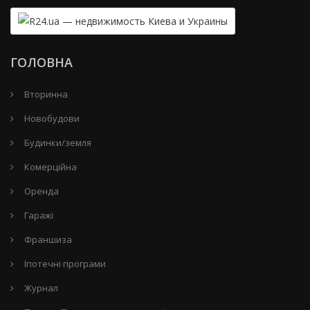
ГОЛОВНА
Вторинна
Новобудови
Будинки/земля
Комерційна
Оренда
Гаражі
Франшиза
Іпотечні програми
Журнал