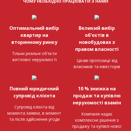
ЧОМУ НЕОБХІДНО ПРАЦЮВАТИ З НАМИ
Оптимальний вибір
Великий вибір
квартир на
об'єктів в
вторинному ринку
новобудовах з
правом власності
Тільки реальні об'єкти
житлової нерухомості
Цікаві пропозиції від
власників та інвесторів
Повний юридичний
10 % знижка на
супровід клієнта
продаж та купівлю
нерухомості взамін
Супровід клієнта від
момента заявки, в момент
Компанія надає
та після здійснення угоди
комплексне рішення з
продажу та купівлі нової