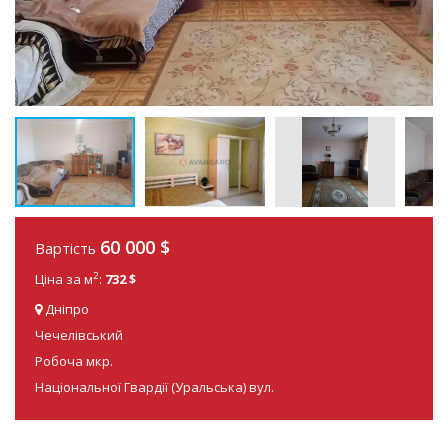
60 000
$
Вартість
2
Ціна за м
:
732 $
Дніпро
Чечелівський
Робоча мкр.
Національної Гвардії (Уральська) вул.