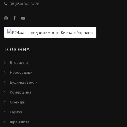
+38 (050) 042 24 28
ГОЛОВНА
Вторинна
Новобудови
Будинки/земля
Комерційна
Оренда
Гаражі
Франшиза