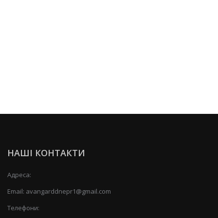
НАШІ КОНТАКТИ
Адреса:
Email:
avangarddnepr1@gmail.com
Телефони: