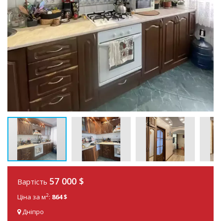
57 000
$
Вартість
2
Ціна за м
:
864 $
Дніпро