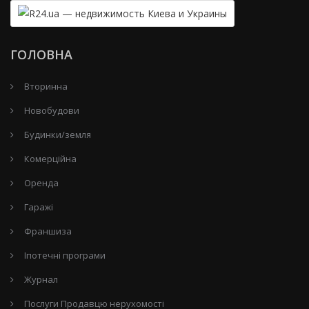
ГОЛОВНА
Вторинна
Новобудови
Будинки/земля
Комерційна
Оренда
Гаражі
Франшиза
Іпотечні програми
Журнал
Послуги Продавцю нерухомості