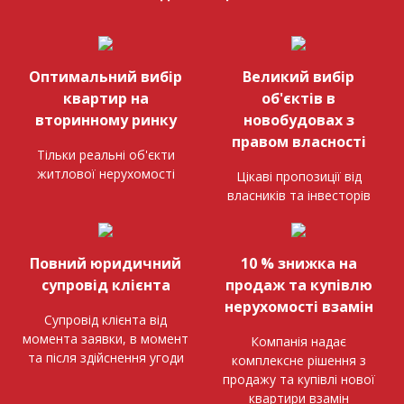
Оптимальний вибір
Великий вибір
квартир на
об'єктів в
вторинному ринку
новобудовах з
правом власності
Тільки реальні об'єкти
житлової нерухомості
Цікаві пропозиції від
власників та інвесторів
Повний юридичний
10 % знижка на
супровід клієнта
продаж та купівлю
нерухомості взамін
Супровід клієнта від
момента заявки, в момент
Компанія надає
та після здійснення угоди
комплексне рішення з
продажу та купівлі нової
квартири взамін