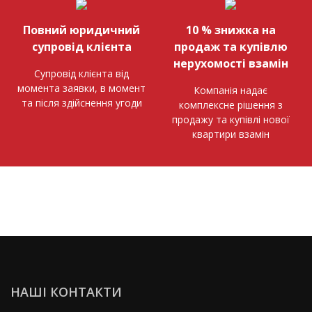
Повний юридичний
10 % знижка на
супровід клієнта
продаж та купівлю
нерухомості взамін
Супровід клієнта від
момента заявки, в момент
Компанія надає
та після здійснення угоди
комплексне рішення з
продажу та купівлі нової
квартири взамін
НАШІ КОНТАКТИ