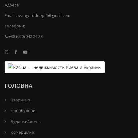
Адреса:
Email:
avangarddnepr1@gmail.com
Телефони:
+38 (050) 042 24 28
ГОЛОВНА
Вторинна
Новобудови
Будинки/земля
Комерційна