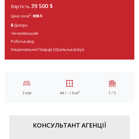
39 500
$
Вартість
2
Ціна за м
:
898 $
Дніпро
Чечелівський
Робоча мкр.
Національної Гвардії (Уральська) вул.
2
2 кім
44 / - / 6 м
1 / 5
КОНСУЛЬТАНТ АГЕНЦІЇ