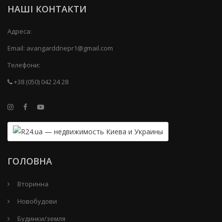
НАШІ КОНТАКТИ
Адреса:
Email:
avangarddnepr1@gmail.com
Телефони:
+38 (050) 042 24 28
ГОЛОВНА
Вторинна
Новобудови
Будинки/земля