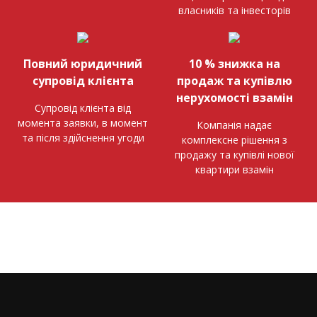
власників та інвесторів
Повний юридичний
10 % знижка на
супровід клієнта
продаж та купівлю
нерухомості взамін
Супровід клієнта від
момента заявки, в момент
Компанія надає
та після здійснення угоди
комплексне рішення з
продажу та купівлі нової
квартири взамін