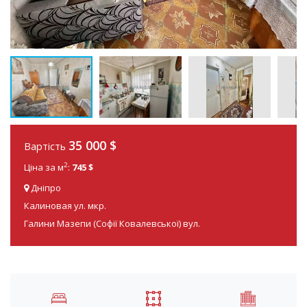
35 000
$
Вартість
2
Ціна за м
:
745 $
Дніпро
Калиновая ул. мкр.
Галини Мазепи (Софії Ковалевської) вул.