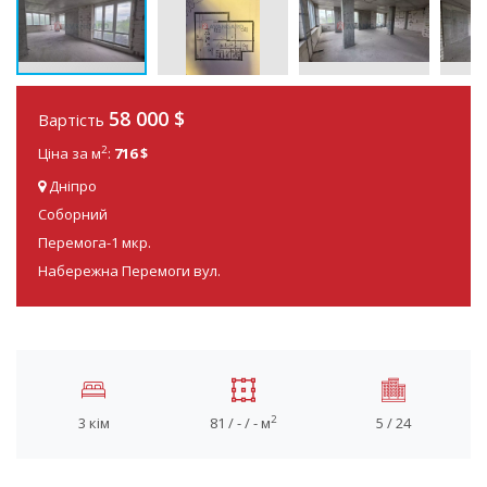
58 000
$
Вартість
2
Ціна за м
:
716 $
Дніпро
Соборний
Перемога-1 мкр.
Набережна Перемоги вул.
2
3 кім
81 / - / - м
5 / 24